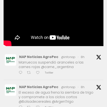
NAP Noticias AgroPec
@infonap
·
8h
Marruecos suspendió aranceles a las
carnes rojas @carne_argentina
Twitter
NAP Noticias AgroPec
@infonap
·
8h
El exceso de agua frena la siembra de trigo
y compromete a los ciclos cortos
@Bolsadecereales @ArgenTrigo