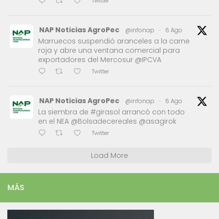
Twitter
NAP Noticias AgroPec
@infonap
·
6 Ago
Marruecos suspendió aranceles a la carne
roja y abre una ventana comercial para
exportadores del Mercosur @IPCVA
Twitter
NAP Noticias AgroPec
@infonap
·
6 Ago
La siembra de #girasol arrancó con todo
en el NEA @Bolsadecereales @asagirok
Twitter
Load More
MÁS