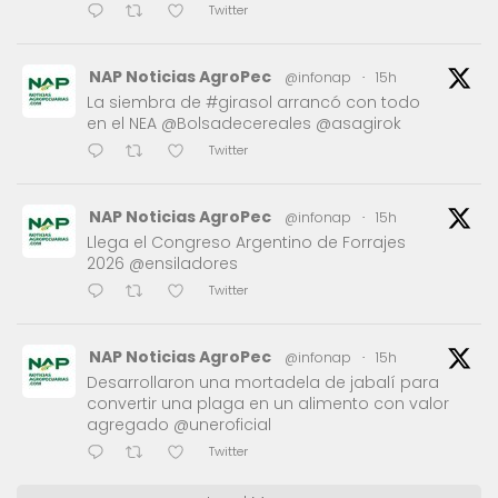
Twitter
NAP Noticias AgroPec
@infonap
·
15h
La siembra de #girasol arrancó con todo
en el NEA @Bolsadecereales @asagirok
Twitter
NAP Noticias AgroPec
@infonap
·
15h
Llega el Congreso Argentino de Forrajes
2026 @ensiladores
Twitter
NAP Noticias AgroPec
@infonap
·
15h
Desarrollaron una mortadela de jabalí para
convertir una plaga en un alimento con valor
agregado @uneroficial
Twitter