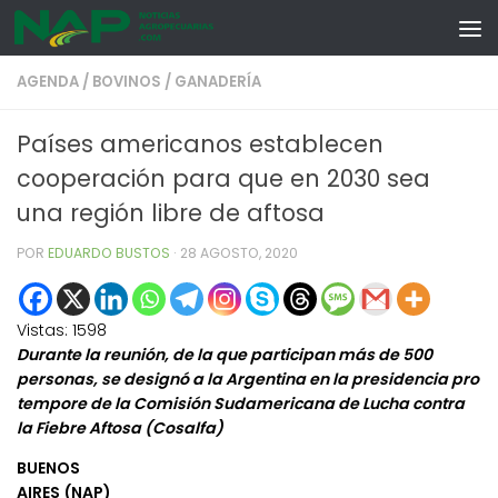
Skip to content
AGENDA
/
BOVINOS
/
GANADERÍA
Países americanos establecen
cooperación para que en 2030 sea
una región libre de aftosa
POR
EDUARDO BUSTOS
·
28 AGOSTO, 2020
Vistas:
1598
Durante la reunión, de la que participan más de 500
personas, se designó a la Argentina en la presidencia pro
tempore de la Comisión Sudamericana de Lucha contra
la Fiebre Aftosa (Cosalfa)
BUENOS
AIRES (NAP)