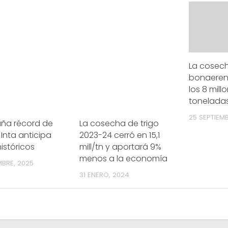
La cosech
bonaeren
los 8 mill
tonelada
25 SEPTIEMB
a récord de
La cosecha de trigo
l Inta anticipa
2023-24 cerró en 15,1
históricos
mill/tn y aportará 9%
menos a la economía
MBRE, 2025
31 ENERO, 2024