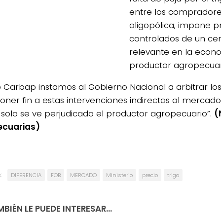
entre los comprador
oligopólica, impone p
controlados de un cer
relevante en la econ
productor agropecuar
 Carbap instamos al Gobierno Nacional a arbitrar l
oner fin a estas intervenciones indirectas al mercado 
solo se ve perjudicado el productor agropecuario”.
(
ecuarias)
:
DIFERENCIA
FOB
MERCADO
Ministerio
precio
trigo
BIÉN LE PUEDE INTERESAR...