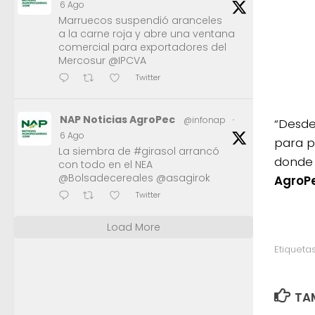
6 Ago
Marruecos suspendió aranceles
a la carne roja y abre una ventana
comercial para exportadores del
Mercosur @IPCVA
Twitter
NAP Noticias AgroPec
@infonap
·
“Desde
6 Ago
para p
La siembra de #girasol arrancó
donde 
con todo en el NEA
@Bolsadecereales @asagirok
AgroP
Twitter
Load More
Etiquetas
TAM