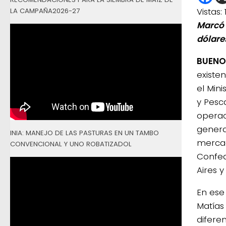
Vistas:
LA CAMPAÑA2026-27
Marcó l
dólares
BUENOS
existen
el Mini
y Pesca
operac
genera
INIA: MANEJO DE LAS PASTURAS EN UN TAMBO
mercad
CONVENCIONAL Y UNO ROBATIZADOL
Confed
Aires 
En ese 
Matías
diferen