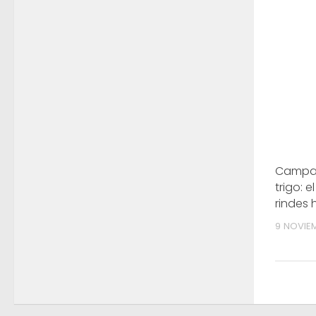
Campañ
trigo: e
rindes 
9 NOVIE