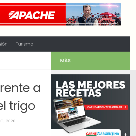
nión
Turismo
MÁS
rente a
l trigo
O, 2020