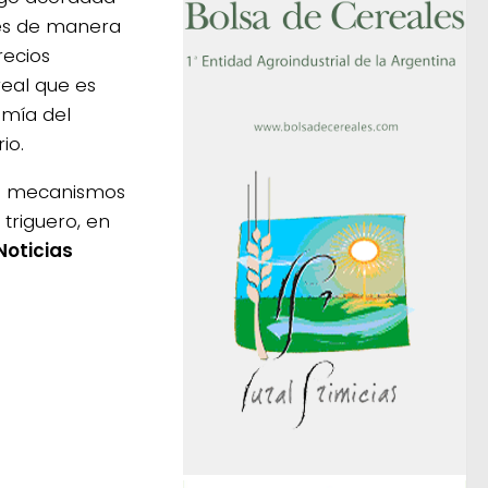
es de manera
recios
eal que es
omía del
io.
os mecanismos
triguero, en
Noticias