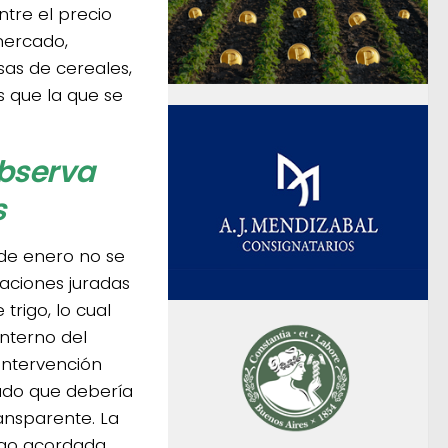
ntre el precio
l mercado,
sas de cereales,
 que la que se
observa
s
de enero no se
aciones juradas
 trigo, lo cual
interno del
 intervención
ado que debería
ansparente. La
rigo acordada