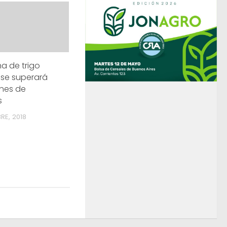
a de trigo
se superará
ones de
s
RE, 2018