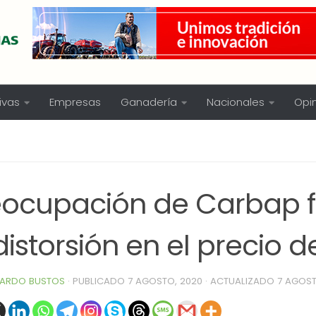
ivas
Empresas
Ganadería
Nacionales
Opi
eocupación de Carbap f
distorsión en el precio de
ARDO BUSTOS
· PUBLICADO
7 AGOSTO, 2020
· ACTUALIZADO
7 AGOST