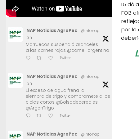
15 dól
FOB ofi
reflej
por lo
NAP Noticias AgroPec
@infonap
·
deberí
13h
Marruecos suspendió aranceles
a las carnes rojas @carne_argentina
Twitter
NAP Noticias AgroPec
@infonap
·
13h
El exceso de agua frena la
siembra de trigo y compromete a los
ciclos cortos @Bolsadecereales
@ArgenTrigo
Twitter
NAP Noticias AgroPec
@infonap
·