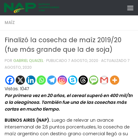
Skip to content
MAÍZ
Finalizó la cosecha de maíz 2019/20
(fue más grande que la de soja)
POR
GABRIEL QUAIZEL
· PUBLICADO
7 AGOSTO, 2020
· ACTUALIZADO
7
AGOSTO, 2020
Vistas:
1047
Por primera vez en 20 años, el cereal superó en 400 mil/tn
a la oleaginosa. También fue una de las cosechas más
cortas en mucho tiempo.
BUENOS AIRES (NAP).
Luego de relevar un avance
intersemanal de 2,6 puntos porcentuales, la cosecha de
maíz argentino con destino grano comercial llegó a su