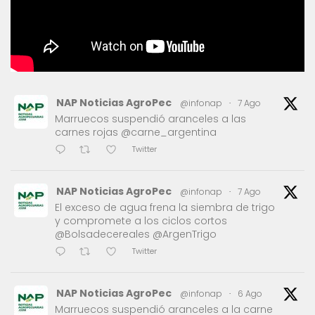
NAP Noticias AgroPec
@infonap
·
7 Ago
Marruecos suspendió aranceles a las
carnes rojas @carne_argentina
Twitter
NAP Noticias AgroPec
@infonap
·
7 Ago
El exceso de agua frena la siembra de trigo
y compromete a los ciclos cortos
@Bolsadecereales @ArgenTrigo
Twitter
NAP Noticias AgroPec
@infonap
·
6 Ago
Marruecos suspendió aranceles a la carne