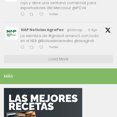
roja y abre una ventana comercial para
exportadores del Mercosur @IPCVA
Twitter
NAP Noticias AgroPec
@infonap
·
6 Ago
La siembra de #girasol arrancó con todo
en el NEA @Bolsadecereales @asagirok
Twitter
Load More
MÁS