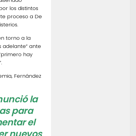
 diseñado
r los distintos
ste proceso a De
sterios.
en torno a la
s adelante” ante
 “primero hay
.
demia, Fernández
nunció la
ras para
entar el
er nuevos