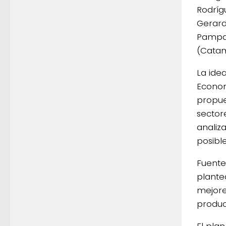
Rodrígu
Gerardo
Pampa),
(Catam
La ide
Econom
propue
sector
analiza
posibl
Fuente
plante
mejore
produc