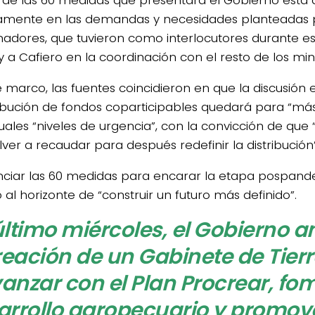
n de las 60 medidas que presentará el Gobierno está
amente en las demandas y necesidades planteadas po
adores, que tuvieron como interlocutores durante e
 a Cafiero en la coordinación con el resto de los mini
e marco, las fuentes coincidieron en que la discusión 
ribución de fondos coparticipables quedará para “má
tuales “niveles de urgencia”, con la convicción de que
ver a recaudar para después redefinir la distribución”
nciar las 60 medidas para encarar la etapa pospan
al horizonte de “construir un futuro más definido”.
último miércoles, el Gobierno a
reación de un Gabinete de Tier
anzar con el Plan Procrear, fom
arrollo agropecuario y promov