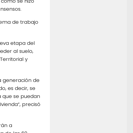
al como se hizo
onsensos.
uema de trabajo
ueva etapa del
der al suelo,
erritorial y
la generación de
o, es decir, se
ra que se puedan
ivienda”, precisó
rán a