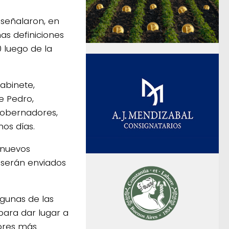
 señalaron, en
nas definiciones
 luego de la
Gabinete,
e Pedro,
gobernadores,
os días.
 nuevos
 serán enviados
gunas de las
para dar lugar a
tores más