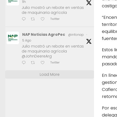
11h
castig
Julio mostró un rebote en ventas
de maquinaria agrícola
“Encen
Twitter
territ
equili
NAP Noticias AgroPec
@infonap
·
fuentes
5 Ago
Julio mostró un rebote en ventas
Estos 
de maquinaria agrícola
@JohnDeereArg
mandat
Twitter
pasado
Load More
En lín
gestio
Cafier
retoma
Por es
delega