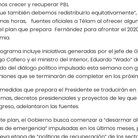
s crecer y recuperar PBI,
ue también debemos redistribuirlo equitativamente”,
timas horas, fuentes oficiales a Télam al ofrecer algu
el plan que prepara Fernández para afrontar el 2020
mia.
rograma incluye iniciativas generadas por el jefe de 
go Cafiero y el ministro del Interior, Eduardo “Wado” d
ado del diálogo político impulsado esta semana con 
niones que se terminarán de completar en los próxim
 medidas que prepara el Presidente se traducirán en
mas, decretos presidenciales y proyectos de ley que
greso, adelantaron las fuentes.
te plan, el Gobierno busca comenzar a “desarmar al
cas de emergencia” impulsadas en los últimos meses, 
eva etapa de “políticas de recuperación” de los sec