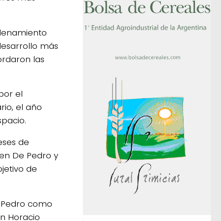
rdenamiento
desarrollo más
ordaron las
por el
io, el año
spacio.
eses de
 en De Pedro y
jetivo de
e Pedro como
n Horacio