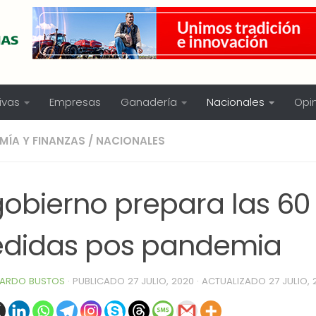
ivas
Empresas
Ganadería
Nacionales
Opi
ÍA Y FINANZAS
/
NACIONALES
gobierno prepara las 60
didas pos pandemia
ARDO BUSTOS
· PUBLICADO
27 JULIO, 2020
· ACTUALIZADO
27 JULIO,