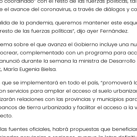
o coordinado” con el resto de las fuerzas políticas, t
e el avance del coronavirus, a través de diálogos y c
salida de la pandemia, queremos mantener este esq
resto de las fuerzas políticas”, dijo ayer Fernández.
uema sobre el que avanza el Gobierno incluye una n
rocrear, complementado con un programa para acce
anunció durante la semana la ministra de Desarrollo T
, María Eugenia Bielsa.
n, que se implementará en todo el país, “promoverá 
on servicios para ampliar el acceso al suelo urbanizad
izarán relaciones con las provincias y municipios pa
ancos de tierra urbanizada y facilitar el acceso a la v
ecto.
las fuentes oficiales, habrá propuestas que beneficia