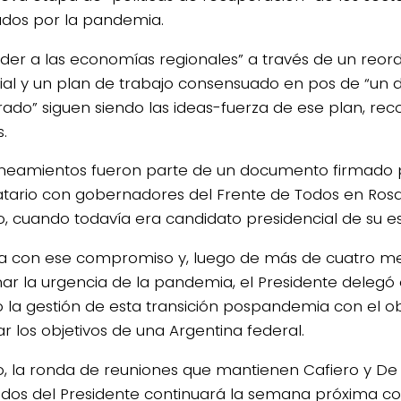
ados por la pandemia.
der a las economías regionales” a través de un reo
orial y un plan de trabajo consensuado en pos de “un 
brado” siguen siendo las ideas-fuerza de ese plan, rec
.
lineamientos fueron parte de un documento firmado 
ario con gobernadores del Frente de Todos en Rosar
, cuando todavía era candidato presidencial de su e
ea con ese compromiso y, luego de más de cuatro m
nar la urgencia de la pandemia, el Presidente delegó
o la gestión de esta transición pospandemia con el ob
r los objetivos de una Argentina federal.
o, la ronda de reuniones que mantienen Cafiero y D
dos del Presidente continuará la semana próxima co