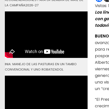
Vistas:
LA CAMPAÑA2026-27
Los li
con go
todaví
BUENOS
avanza
para r
pospan
Albert
INIA: MANEJO DE LAS PASTURAS EN UN TAMBO
vierne
CONVENCIONAL Y UNO ROBATIZADOL
genera
una vis
un “cre
“El Pr
crecim