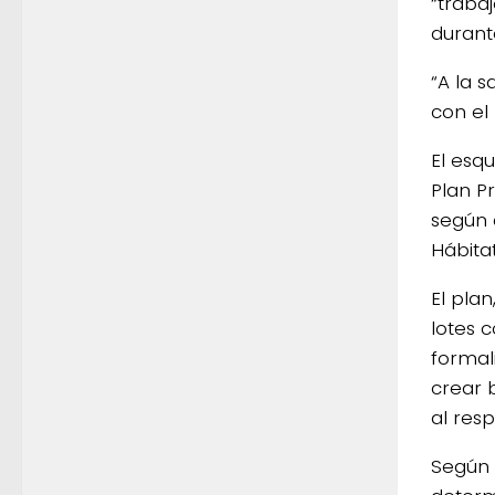
“trabaj
durant
“A la 
con el 
El esq
Plan P
según 
Hábitat
El pla
lotes c
formal
crear b
al resp
Según 