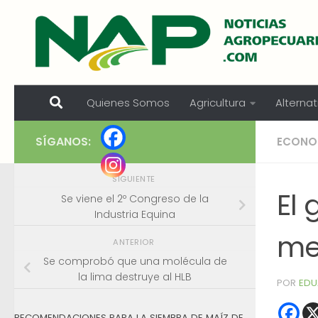
Skip to content
Quienes Somos
Agricultura
Alternat
SÍGANOS:
ECONOM
SIGUIENTE
El 
Se viene el 2º Congreso de la
Industria Equina
me
ANTERIOR
Se comprobó que una molécula de
la lima destruye al HLB
POR
EDU
RECOMENDACIONES PARA LA SIEMBRA DE MAÍZ DE