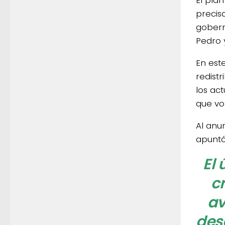
El pla
precis
gobern
Pedro y
En est
redist
los ac
que vol
Al anu
apuntó 
El 
c
av
des