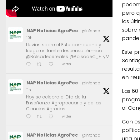
podemo
pero q
las úl
sobre 
NAP Noticias AgroPec
@infonap
·
pande
10h
Lluvias sobre el Este pampeano y
luego un fuerte descenso térmico
Este p
@Bolsadecereales @BolsadeC_ETyM
Santia
Twitter
result
en reu
NAP Noticias AgroPec
@infonap
·
Las 60
11h
Hoy se celebra el Día de la
progra
Enseñanza Agropecuaria y de las
al Con
Ciencias Agrarias
Twitter
Con es
políti
NAP Noticias AgroPec
@infonap
·
una nu