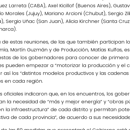
ez Larreta (CABA), Axel Kicillof (Buenos Aires), Gusta
 Morales (Jujuy), Mariano Arcioni (Chubut), Sergio Zil
 Sergio Uñac (San Juan), Alicia Kirchner (Santa Cruz) 
arca).
a de estas reuniones, de las que también participan lo
ía, Martín Guzmán y de Producción, Matías Kulfas, es
stas de los gobernadores para conocer de primer
es pueden empezar a “motorizar la producción y el 
r así los “distintos modelos productivos y las cadenas
es en cada región.
s oficiales indicaron que, en los encuentros, los gob
an la necesidad de “más y mejor energía” y “obras p
n la infraestructura” de cada distrito y permitan pote
tiva de cada provincia”, de acuerdo a sus necesidade