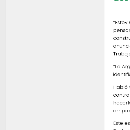
“Estoy
pensam
constr
anunci
Trabajo
“La Ar
identif
Habló 
contra
hacerl
empres
Este e