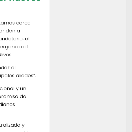
tamos cerca:
ienden a
andatario, al
ergencia al
livos.
ndez al
pales aliados”.
cional y un
mpromiso de
dianos
ralizada y