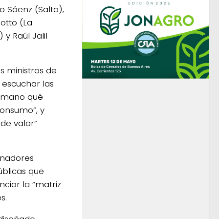
vo Sáenz (Salta),
iotto (La
y Raúl Jalil
s ministros de
 escuchar las
a mano qué
consumo”, y
 de valor”
ernadores
úblicas que
nciar la “matriz
s.