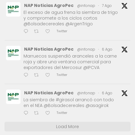
NAP Noticias AgroPec
@infonap
·
7 Ago
El exceso de agua frena la siembra de trigo
y compromete a los ciclos cortos
@Bolsadecereales @ArgenTrigo
Twitter
NAP Noticias AgroPec
@infonap
·
6 Ago
Marruecos suspendió aranceles a la carne
roja y abre una ventana comercial para
exportadores del Mercosur @IPCVA
Twitter
NAP Noticias AgroPec
@infonap
·
6 Ago
La siembra de #girasol arrancó con todo
en el NEA @Bolsadecereales @asagirok
Twitter
Load More