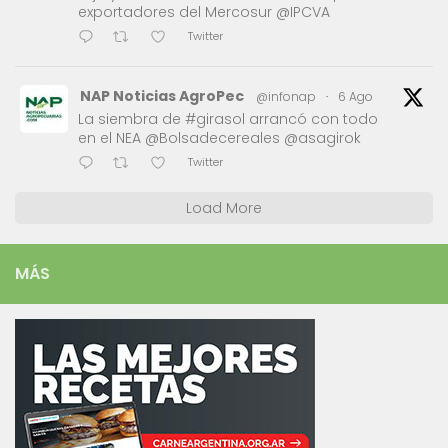
exportadores del Mercosur @IPCVA
Twitter
NAP Noticias AgroPec
@infonap
·
6 Ago
La siembra de #girasol arrancó con todo
en el NEA @Bolsadecereales @asagirok
Twitter
Load More
MÁS