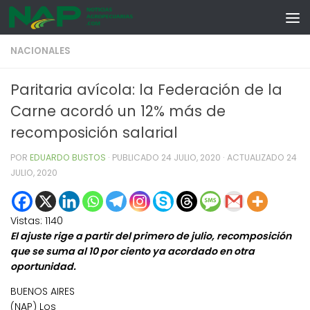
Skip to content
NACIONALES
Paritaria avícola: la Federación de la
Carne acordó un 12% más de
recomposición salarial
POR
EDUARDO BUSTOS
· PUBLICADO
24 JULIO, 2020
· ACTUALIZADO
24
JULIO, 2020
Vistas:
1140
El ajuste rige a partir del primero de julio, recomposición
que se suma al 10 por ciento ya acordado en otra
oportunidad.
BUENOS AIRES
(NAP) Los