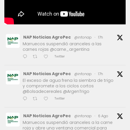
NAP Noticias AgroPec
@infonap
·
17h
Marruecos suspendió aranceles a las
carnes rojas @carne_argentina
Twitter
NAP Noticias AgroPec
@infonap
·
17h
El exceso de agua frena la siembra de trigo
y compromete a los ciclos cortos
@Bolsadecereales @ArgenTrigo
Twitter
NAP Noticias AgroPec
@infonap
·
6 Ago
Marruecos suspendió aranceles a la carne
roja y abre una ventana comercial para