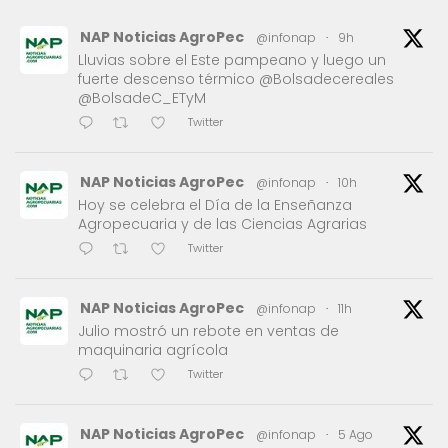
NAP Noticias AgroPec
@infonap
·
9h
Lluvias sobre el Este pampeano y luego un
fuerte descenso térmico @Bolsadecereales
@BolsadeC_ETyM
Twitter
NAP Noticias AgroPec
@infonap
·
10h
Hoy se celebra el Día de la Enseñanza
Agropecuaria y de las Ciencias Agrarias
Twitter
NAP Noticias AgroPec
@infonap
·
11h
Julio mostró un rebote en ventas de
maquinaria agrícola
Twitter
NAP Noticias AgroPec
@infonap
·
5 Ago