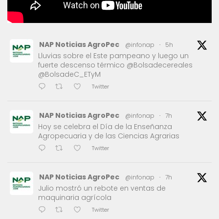
NAP Noticias AgroPec
@infonap
·
5h
Lluvias sobre el Este pampeano y luego un
fuerte descenso térmico @Bolsadecereales
@BolsadeC_ETyM
Twitter
NAP Noticias AgroPec
@infonap
·
7h
Hoy se celebra el Día de la Enseñanza
Agropecuaria y de las Ciencias Agrarias
Twitter
NAP Noticias AgroPec
@infonap
·
7h
Julio mostró un rebote en ventas de
maquinaria agrícola
Twitter