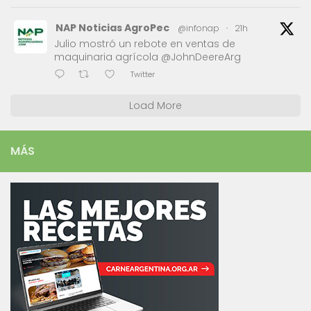
NAP Noticias AgroPec
@infonap
·
21h
Julio mostró un rebote en ventas de
maquinaria agrícola @JohnDeereArg
Twitter
Load More
MÁS