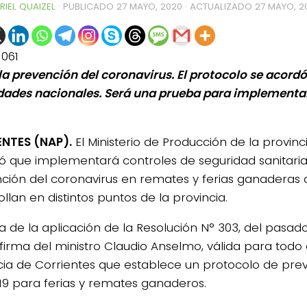
RIEL QUAIZEL
· PUBLICADO
27 MAYO, 2020
· ACTUALIZADO
27 MAYO, 2
1061
 la prevención del coronavirus. El protocolo se acord
dades nacionales. Será una prueba para implementar
NTES (NAP).
El Ministerio de Producción de la provinc
ó que implementará controles de seguridad sanitaria
ción del coronavirus en remates y ferias ganaderas 
llan en distintos puntos de la provincia.
ta de la aplicación de la Resolución N° 303, del pasa
0de%20la%20Raza%20Limangus,
firma del ministro Claudio Anselmo, válida para todo el
cia de Corrientes que establece un protocolo de pre
19 para ferias y remates ganaderos.