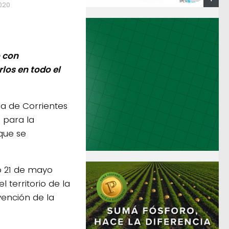
020
ó con
los en todo el
ia de Corrientes
 para la
que se
do 21 de mayo
 territorio de la
vención de la