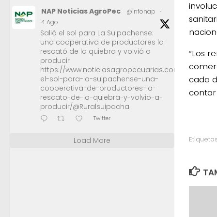
involu
NAP Noticias AgroPec
@infonap
·
sanitar
4 Ago
naciona
Salió el sol para La Suipachense:
una cooperativa de productores la
rescató de la quiebra y volvió a
“Los r
producir
comerc
https://www.noticiasagropecuarias.com/2026/08/0
cada d
el-sol-para-la-suipachense-una-
cooperativa-de-productores-la-
contar 
rescato-de-la-quiebra-y-volvio-a-
producir/@Ruralsuipacha
Twitter
Etiquetas
Load More
TAM