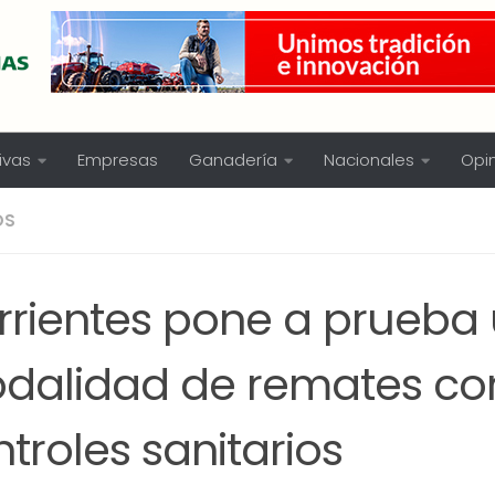
ivas
Empresas
Ganadería
Nacionales
Opi
OS
rrientes pone a prueba
dalidad de remates co
troles sanitarios