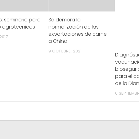
: seminario para
Se demora la
s agrotécnicos
normalización de las
exportaciones de carne
2017
a China
9 OCTUBRE, 2021
Diagnósti
vacunaci
bioseguri
para el co
de la Diar
6 SEPTIEMBR