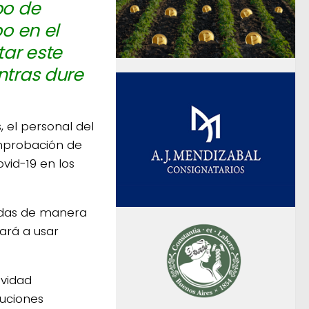
po de
po en el
tar este
ntras dure
, el personal del
omprobación de
vid-19 en los
radas de manera
gará a usar
ividad
tuciones