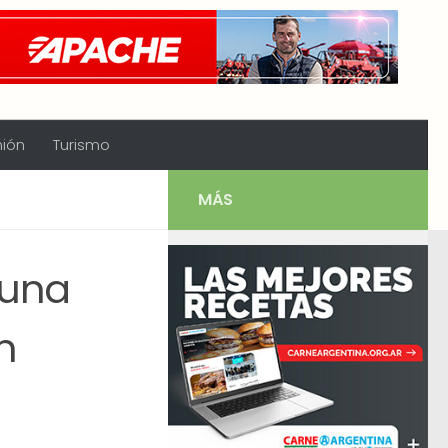
nión
Turismo
MÁS
 una
n