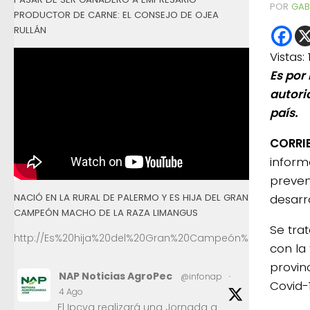
POR
GAB
PRODUCTOR DE CARNE: EL CONSEJO DE OJEA
RULLÁN
Vistas:
Es por
autori
país.
CORRIE
inform
preven
NACIÓ EN LA RURAL DE PALERMO Y ES HIJA DEL GRAN
desarro
CAMPEÓN MACHO DE LA RAZA LIMANGUS
Se tra
http://Es%20hija%20del%20Gran%20Campeón%20Macho%2
con la 
provin
NAP Noticias AgroPec
@infonap
·
Covid-
4 Ago
El Ipcva realizará una Jornada a