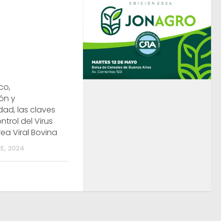
co,
ón y
dad, las claves
ntrol del Virus
rea Viral Bovina
E, 2024