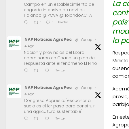
La c
Campo en un establecimiento de
engorde intensivo de novillos
cont
Holando @IPCVA @HolandoACHA
país
Twitter
1
1
mode
la p
NAP Noticias AgroPec
@infonap
·
4 Ago
Respec
Nación y provincias del Litoral
coordinaron en Chaco un plan de
Minist
respuesta ante el fenómeno El Niño
ausenc
Twitter
camion
NAP Noticias AgroPec
@infonap
·
Además
4 Ago
previa
Congreso Aapresid: 'escuchar al
barbij
suelo es el 1er paso para construir
una agricultura sustentable'
En est
Twitter
Agropec