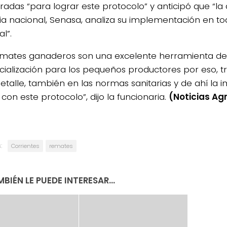
cradas “para lograr este protocolo” y anticipó que “la
ia nacional, Senasa, analiza su implementación en todo
l”.
emates ganaderos son una excelente herramienta de
ialización para los pequeños productores por eso, 
4/salio-
etalle, también en las normas sanitarias y de ahí la 
con este protocolo”, dijo la funcionaria.
(Noticias Ag
:
Corrientes
remates
BIÉN LE PUEDE INTERESAR...