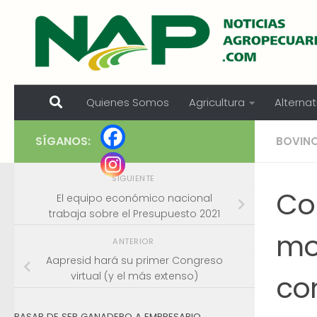
Skip to content
Quienes Somos
Agricultura
Alternat
SÍGANOS:
BOVIN
SIGUIENTE
Co
El equipo económico nacional
trabaja sobre el Presupuesto 2021
mo
ANTERIOR
Aapresid hará su primer Congreso
con
virtual (y el más extenso)
PASAR DE SER GANADERO A EMPRESARIO