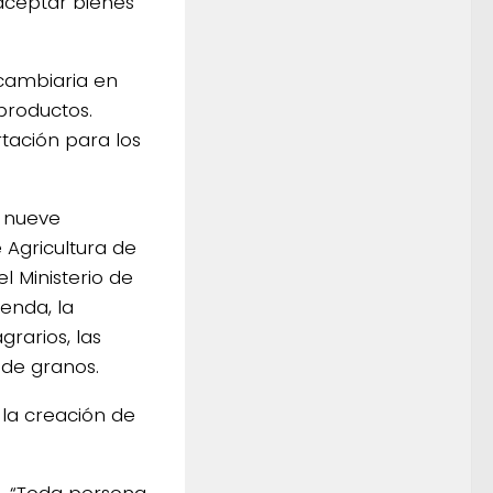
 aceptar bienes
 cambiaria en
productos.
rtación para los
n nueve
 Agricultura de
l Ministerio de
ienda, la
rarios, las
 de granos.
 la creación de
. “Toda persona