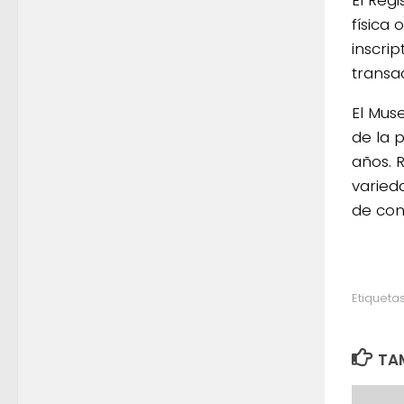
física
inscrip
transa
El Mus
de la 
años. R
varied
de con
Etiquetas
TAM