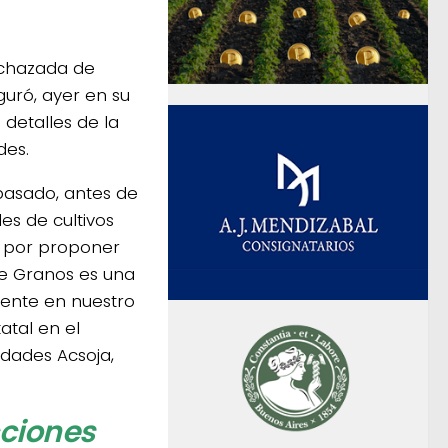
rechazada de
guró, ayer en su
 detalles de la
des.
pasado, antes de
es de cultivos
á por proponer
de Granos es una
mente en nuestro
atal en el
idades Acsoja,
cciones