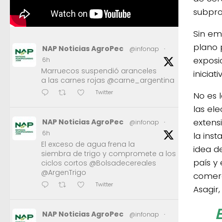
subpro
Sin emb
plano p
NAP Noticias AgroPec
@infonap
·
exposi
6h
Marruecos suspendió aranceles
iniciat
a las carnes rojas @carne_argentina
Twitter
No es 
las el
extens
NAP Noticias AgroPec
@infonap
·
6h
la ins
El exceso de agua frena la
idea d
siembra de trigo y compromete a los
país y
ciclos cortos @Bolsadecereales
@ArgenTrigo
comerc
Twitter
Asagir,
NAP Noticias AgroPec
@infonap
·