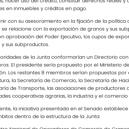
s, hacer uso del crédito, constituir derechos reales y
s en inmuebles y créditos en pago.
nir con su asesoramiento en la fijación de la política
 se relacione con la exportación de granos y sus sub
 con aprobación del Poder Ejecutivo, los cupos de expo
 y sus subproductos.
toridades de la Junta conformarían un Directorio co
os. El presidente sería propuesto por el Ministerio de
ión. Los restantes 8 miembros serían propuestos por e
ltura, la Secretaría de Comercio, la Secretaría de Hac
aría de Transporte, las asociaciones de productores ag
ades cooperativas agrarias, la industria y el comercio
ente, la iniciativa presentada en el Senado establece
bitos dentro de la estructura de la Junta:
istro Nacional de Operadores de Comercio de Granos