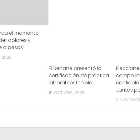
erca el momento
er dólares y
e a pesos’
, 2020
El Renatre presentó la
Elecciones
certificación de práctica
campo la
laboral sostenible
confiable 
Juntos po
15 OCTUBRE, 2025
3 NOVIEMBR