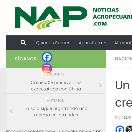
Skip to content
Quienes Somos
Agricultura
Alternat
SÍGANOS:
NACIO
SIGUIENTE
Un 
Carnes: Se renuevan las
expectativas con China
cr
ANTERIOR
La soja sigue registrando una
merma en los rindes
POR
EDU
RECOMENDACIONES PARA LA SIEMBRA DE MAÍZ DE