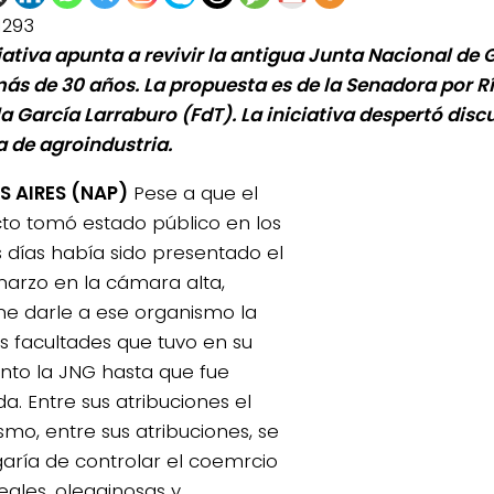
1293
ciativa apunta a revivir la antigua Junta Nacional de
ás de 30 años. La propuesta es de la Senadora por Rí
a García Larraburo (FdT). La iniciativa despertó disc
 de agroindustria.
 AIRES (NAP)
Pese a que el
to tomó estado público en los
s días había sido presentado el
marzo en la cámara alta,
e darle a ese organismo la
 facultades que tuvo en su
o la JNG hasta que fue
da. Entre sus atribuciones el
smo, entre sus atribuciones, se
aría de controlar el coemrcio
eales, oleaginosas y