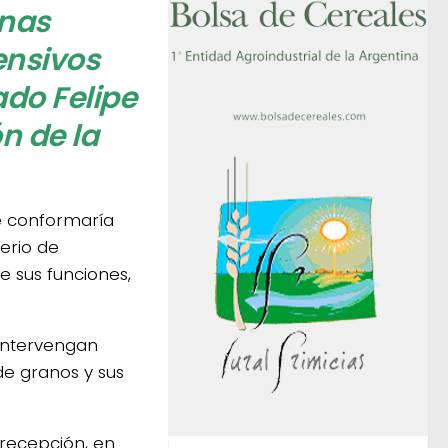
enas
ensivos
do Felipe
n de la
e conformaría
erio de
e sus funciones,
 intervengan
de granos y sus
 recepción, en