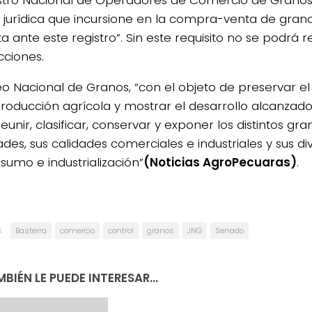
 o jurídica que incursione en la compra-venta de gran
ta ante este registro”. Sin este requisito no se podrá r
cciones.
eo Nacional de Granos, “con el objeto de preservar el
producción agrícola y mostrar el desarrollo alcanzado
eunir, clasificar, conservar y exponer los distintos gra
ades, sus calidades comerciales e industriales y sus d
sumo e industrialización”
(Noticias AgroPecuaras)
.
:
Basterra
comercio
control
granos
JNG
Senado
BIÉN LE PUEDE INTERESAR...