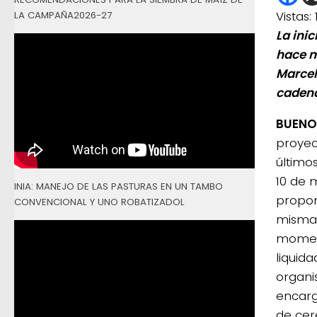
Vistas:
LA CAMPAÑA2026-27
La ini
hace m
Marcel
cadena
BUENOS
proyec
último
10 de 
INIA: MANEJO DE LAS PASTURAS EN UN TAMBO
propon
CONVENCIONAL Y UNO ROBATIZADOL
mismas
moment
liquida
organi
encarg
de cer