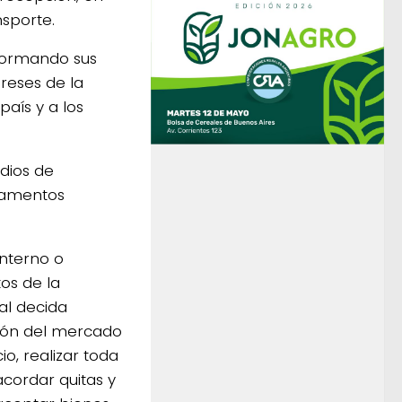
nsporte.
formando sus
reses de la
país y a los
dios de
gamentos
interno o
os de la
al decida
ción del mercado
io, realizar toda
acordar quitas y