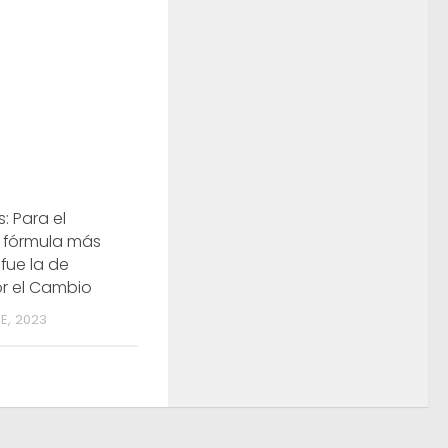
: Para el
 fórmula más
fue la de
r el Cambio
E, 2023