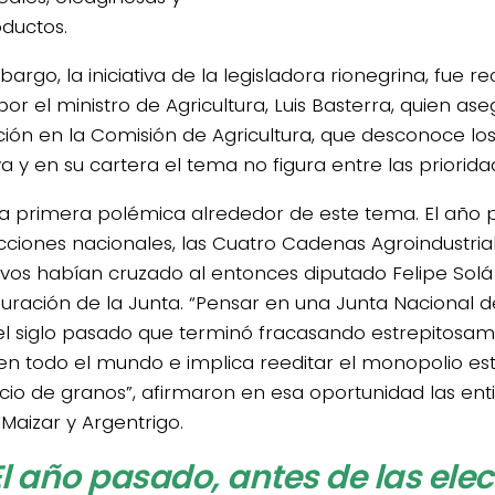
ductos.
argo, la iniciativa de la legisladora rionegrina, fue 
or el ministro de Agricultura, Luis Basterra, quien ase
ción en la Comisión de Agricultura, que desconoce los
iva y en su cartera el tema no figura entre las priorida
la primera polémica alrededor de este tema. El año 
ecciones nacionales, las Cuatro Cadenas Agroindustrial
ivos habían cruzado al entonces diputado Felipe Sol
tauración de la Junta. “Pensar en una Junta Nacional 
el siglo pasado que terminó fracasando estrepitosa
 en todo el mundo e implica reeditar el monopolio est
io de granos”, afirmaron en esa oportunidad las ent
 Maizar y Argentrigo.
El año pasado, antes de las ele