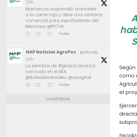
22h
Marruecos suspendió aranceles
a la carne roja y abre una ventana
A
comercial para exportadores del
Mercosur @IPCVA
hab
Twitter
S
NAP Noticias AgroPec
@infonap
·
22h
La siembra de #girasol arrancó
Según 
con todo en el NEA
como u
@Bolsadecereales @asagirok
Agricu
Twitter
el proy
Load More
Ejercer
direct
subpro
Fiscali