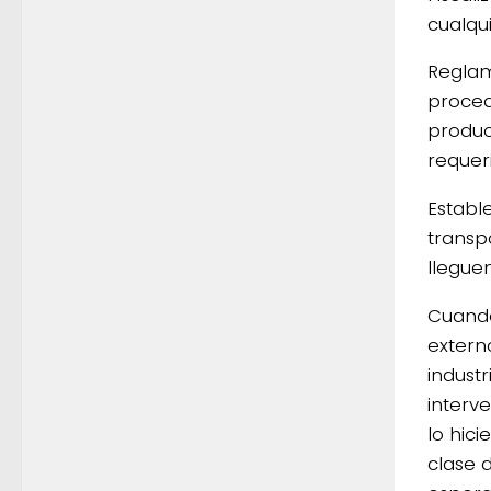
cualqu
Reglam
proced
produc
requeri
Establ
transp
llegue
Cuando
extern
indust
interv
lo hici
clase d