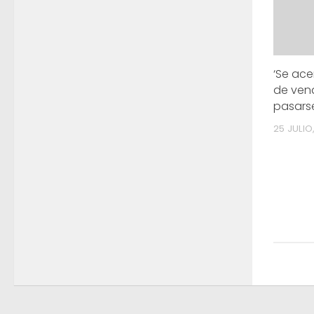
‘Se ac
de vend
pasars
25 JULIO