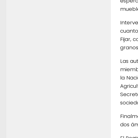
espera
mueble
Interve
cuanto
Fijar,
granos
Las au
miembr
la Nac
Agricu
Secret
socied
Finalm
dos ám
El Reg