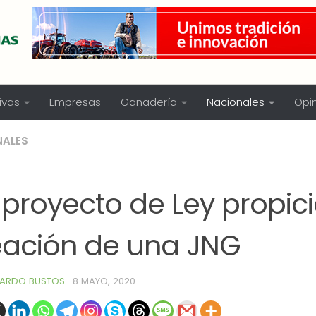
ivas
Empresas
Ganadería
Nacionales
Opi
NALES
proyecto de Ley propici
eación de una JNG
ARDO BUSTOS
·
8 MAYO, 2020