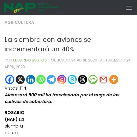
Skip to content
AGRICULTURA
La siembra con aviones se
incrementará un 40%
POR
EDUARDO BUSTOS
· PUBLICADO
24 ABRIL, 2020
· ACTUALIZADO
24
ABRIL, 2020
Vistas:
1114
Alcanzará 500 mil ha traccionada por el auge de los
cultivos de cobertura.
ROSARIO
(NAP)
La
siembra
aérea