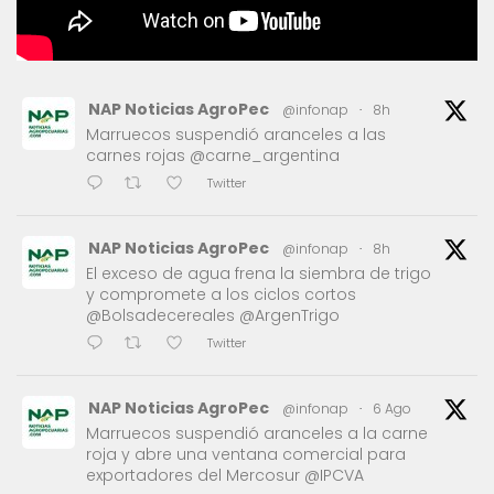
NAP Noticias AgroPec
@infonap
·
8h
Marruecos suspendió aranceles a las
carnes rojas @carne_argentina
Twitter
NAP Noticias AgroPec
@infonap
·
8h
El exceso de agua frena la siembra de trigo
y compromete a los ciclos cortos
@Bolsadecereales @ArgenTrigo
Twitter
NAP Noticias AgroPec
@infonap
·
6 Ago
Marruecos suspendió aranceles a la carne
roja y abre una ventana comercial para
exportadores del Mercosur @IPCVA