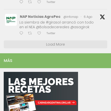
Twitter
NAP Noticias AgroPec
@infonap
·
6 Ago
La siembra de #girasol arrancó con todo
en el NEA @Bolsadecereales @asagirok
Twitter
Load More
MÁS