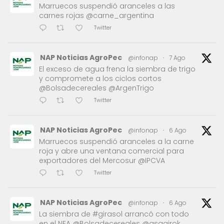
Marruecos suspendió aranceles a las
carnes rojas @carne_argentina
Twitter
NAP Noticias AgroPec
@infonap
·
7 Ago
El exceso de agua frena la siembra de trigo
y compromete a los ciclos cortos
@Bolsadecereales @ArgenTrigo
Twitter
NAP Noticias AgroPec
@infonap
·
6 Ago
Marruecos suspendió aranceles a la carne
roja y abre una ventana comercial para
exportadores del Mercosur @IPCVA
Twitter
NAP Noticias AgroPec
@infonap
·
6 Ago
La siembra de #girasol arrancó con todo
en el NEA @Bolsadecereales @asagirok