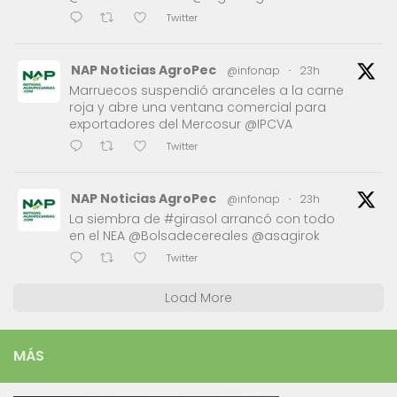
Twitter
NAP Noticias AgroPec
@infonap
·
23h
Marruecos suspendió aranceles a la carne
roja y abre una ventana comercial para
exportadores del Mercosur @IPCVA
Twitter
NAP Noticias AgroPec
@infonap
·
23h
La siembra de #girasol arrancó con todo
en el NEA @Bolsadecereales @asagirok
Twitter
Load More
MÁS