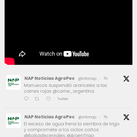
NAP Noticias AgroPec
@infonap
·
7h
Marruecos suspendió aranceles a las
carnes rojas @carne_argentina
Twitter
NAP Noticias AgroPec
@infonap
·
7h
El exceso de agua frena la siembra de trigo
y compromete a los ciclos cortos
@Bolsadecereales @ArgenTrigo