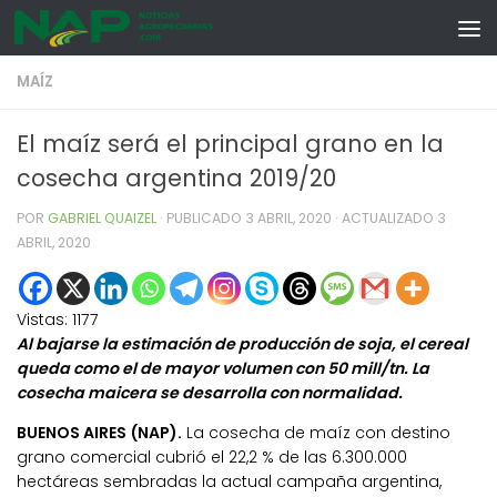
Skip to content
MAÍZ
El maíz será el principal grano en la
cosecha argentina 2019/20
POR
GABRIEL QUAIZEL
· PUBLICADO
3 ABRIL, 2020
· ACTUALIZADO
3
ABRIL, 2020
Vistas:
1177
Al bajarse la estimación de producción de soja, el cereal
queda como el de mayor volumen con 50 mill/tn. La
cosecha maicera se desarrolla con normalidad.
BUENOS AIRES (NAP).
La cosecha de maíz con destino
grano comercial cubrió el 22,2 % de las 6.300.000
hectáreas sembradas la actual campaña argentina,