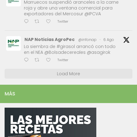
Marruecos suspendió aranceles a la carne
roja y abre una ventana comercial para
exportadores del Mercosur @IPCVA
Twitter
NAP Noticias AgroPec
@infonap
·
6 Ago
La siembra de #girasol arrancó con todo
en el NEA @Bolsadecereales @asagirok
Twitter
Load More
MÁS