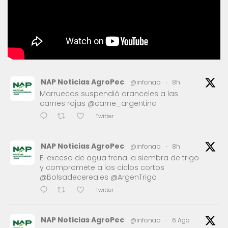
NAP Noticias AgroPec
@infonap
·
8h
Marruecos suspendió aranceles a las
carnes rojas @carne_argentina
Twitter
NAP Noticias AgroPec
@infonap
·
8h
El exceso de agua frena la siembra de trigo
y compromete a los ciclos cortos
@Bolsadecereales @ArgenTrigo
Twitter
NAP Noticias AgroPec
@infonap
·
6 Ago