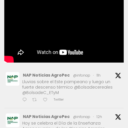
NAP Noticias AgroPec
@infonap
·
11h
Lluvias sobre el Este pampeano y luego un
fuerte descenso térmico @Bolsadecereales
@BolsadeC_ETyM
Twitter
NAP Noticias AgroPec
@infonap
·
12h
Hoy se celebra el Día de la Enseñanza