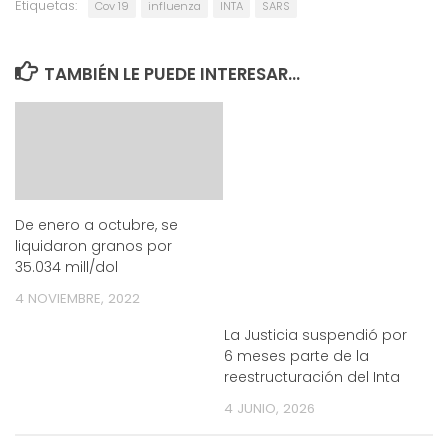
Etiquetas:
Cov 19
influenza
INTA
SARS
TAMBIÉN LE PUEDE INTERESAR...
De enero a octubre, se
liquidaron granos por
35.034 mill/dol
4 NOVIEMBRE, 2022
La Justicia suspendió por
6 meses parte de la
reestructuración del Inta
4 JUNIO, 2026