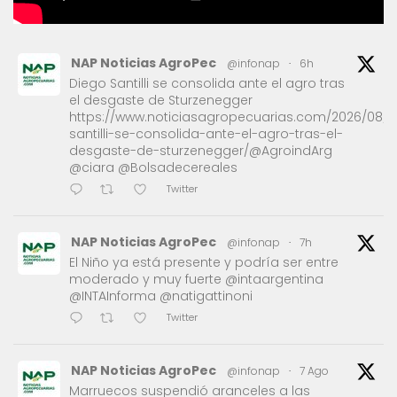
NAP Noticias AgroPec
@infonap
·
6h
Diego Santilli se consolida ante el agro tras
el desgaste de Sturzenegger
https://www.noticiasagropecuarias.com/2026/08/1
santilli-se-consolida-ante-el-agro-tras-el-
desgaste-de-sturzenegger/@AgroindArg
@ciara @Bolsadecereales
Twitter
NAP Noticias AgroPec
@infonap
·
7h
El Niño ya está presente y podría ser entre
moderado y muy fuerte @intaargentina
@INTAInforma @natigattinoni
Twitter
NAP Noticias AgroPec
@infonap
·
7 Ago
Marruecos suspendió aranceles a las