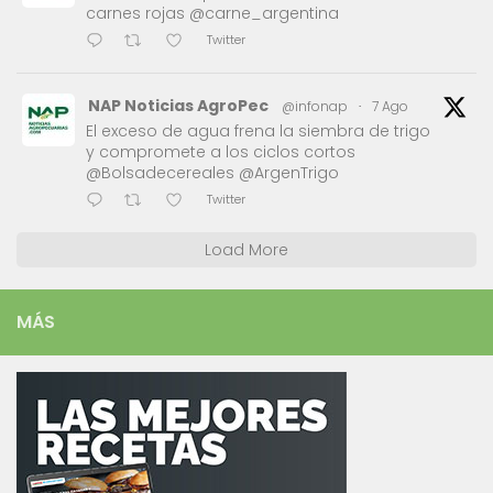
carnes rojas @carne_argentina
Twitter
NAP Noticias AgroPec
@infonap
·
7 Ago
El exceso de agua frena la siembra de trigo
y compromete a los ciclos cortos
@Bolsadecereales @ArgenTrigo
Twitter
Load More
MÁS