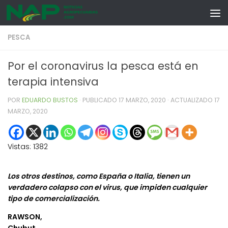
Skip to content
PESCA
Por el coronavirus la pesca está en
terapia intensiva
POR
EDUARDO BUSTOS
· PUBLICADO
17 MARZO, 2020
· ACTUALIZADO
17
MARZO, 2020
Vistas:
1382
Los otros destinos, como España o Italia, tienen un
verdadero colapso con el virus, que impiden cualquier
tipo de comercialización.
RAWSON,