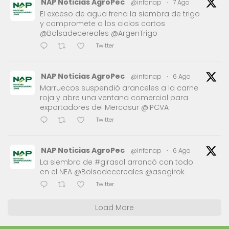
NAP Noticias AgroPec
@infonap
·
7 Ago
El exceso de agua frena la siembra de trigo
y compromete a los ciclos cortos
@Bolsadecereales @ArgenTrigo
Twitter
NAP Noticias AgroPec
@infonap
·
6 Ago
Marruecos suspendió aranceles a la carne
roja y abre una ventana comercial para
exportadores del Mercosur @IPCVA
Twitter
NAP Noticias AgroPec
@infonap
·
6 Ago
La siembra de #girasol arrancó con todo
en el NEA @Bolsadecereales @asagirok
Twitter
Load More