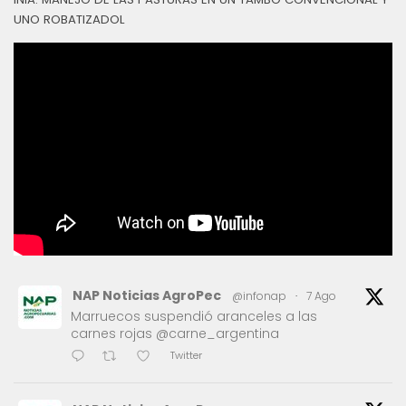
UNO ROBATIZADOL
NAP Noticias AgroPec
@infonap
·
7 Ago
Marruecos suspendió aranceles a las
carnes rojas @carne_argentina
Twitter