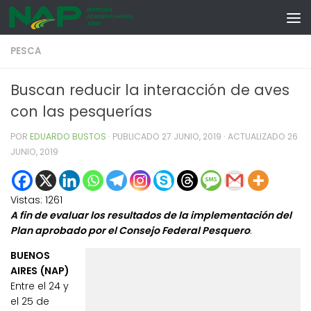
Skip to content
PESCA
Buscan reducir la interacción de aves
con las pesquerías
POR
EDUARDO BUSTOS
· PUBLICADO
27 JUNIO, 2019
· ACTUALIZADO
26
JUNIO, 2019
Vistas:
1261
A fin de evaluar los resultados de la implementación del
Plan aprobado por el Consejo Federal Pesquero
.
BUENOS
AIRES (NAP)
Entre el 24 y
el 25 de