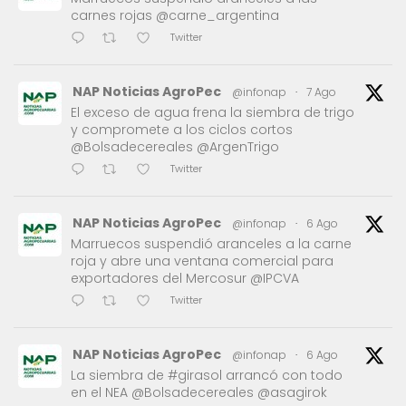
carnes rojas @carne_argentina
Twitter
NAP Noticias AgroPec
@infonap
·
7 Ago
El exceso de agua frena la siembra de trigo
y compromete a los ciclos cortos
@Bolsadecereales @ArgenTrigo
Twitter
NAP Noticias AgroPec
@infonap
·
6 Ago
Marruecos suspendió aranceles a la carne
roja y abre una ventana comercial para
exportadores del Mercosur @IPCVA
Twitter
NAP Noticias AgroPec
@infonap
·
6 Ago
La siembra de #girasol arrancó con todo
en el NEA @Bolsadecereales @asagirok