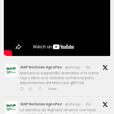
NAP Noticias AgroPec
@infonap
·
15h
Marruecos suspendió aranceles a la carne
roja y abre una ventana comercial para
exportadores del Mercosur @IPCVA
Twitter
NAP Noticias AgroPec
@infonap
·
15h
La siembra de #girasol arrancó con todo