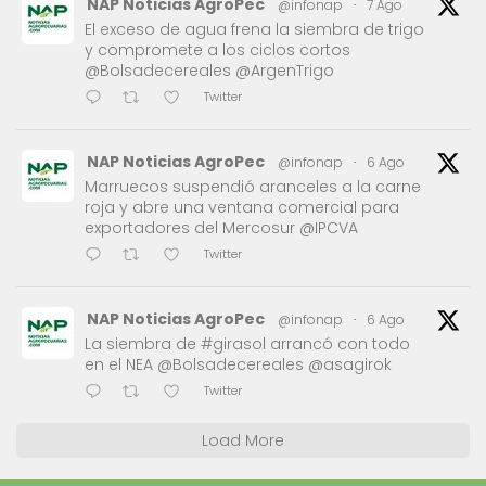
NAP Noticias AgroPec
@infonap
·
7 Ago
El exceso de agua frena la siembra de trigo
y compromete a los ciclos cortos
@Bolsadecereales @ArgenTrigo
Twitter
NAP Noticias AgroPec
@infonap
·
6 Ago
Marruecos suspendió aranceles a la carne
roja y abre una ventana comercial para
exportadores del Mercosur @IPCVA
Twitter
NAP Noticias AgroPec
@infonap
·
6 Ago
La siembra de #girasol arrancó con todo
en el NEA @Bolsadecereales @asagirok
Twitter
Load More