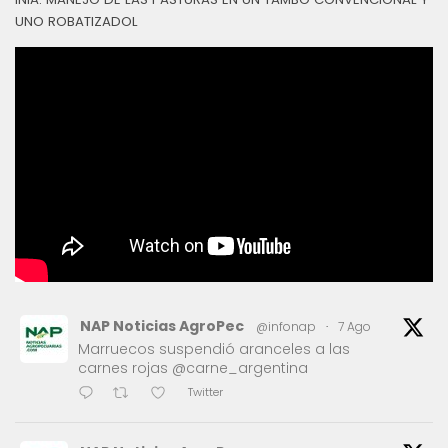
UNO ROBATIZADOL
NAP Noticias AgroPec
@infonap
·
7 Ago
Marruecos suspendió aranceles a las
carnes rojas @carne_argentina
Twitter