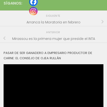
SÍGANOS:
SIGUIENTE
Arranca la Moratoria en febrero
ANTERIOR
Mirassou es la primera mujer que preside el INTA
PASAR DE SER GANADERO A EMPRESARIO PRODUCTOR DE
CARNE: EL CONSEJO DE OJEA RULLÁN