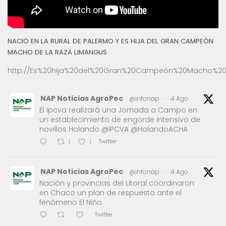
NACIÓ EN LA RURAL DE PALERMO Y ES HIJA DEL GRAN CAMPEÓN
MACHO DE LA RAZA LIMANGUS
http://Es%20hija%20del%20Gran%20Campeón%20Macho%20
NAP Noticias AgroPec
@infonap
·
4 Ago
El Ipcva realizará una Jornada a Campo en
un establecimiento de engorde intensivo de
novillos Holando @IPCVA @HolandoACHA
Twitter
1
1
NAP Noticias AgroPec
@infonap
·
4 Ago
Nación y provincias del Litoral coordinaron
en Chaco un plan de respuesta ante el
fenómeno El Niño
Twitter