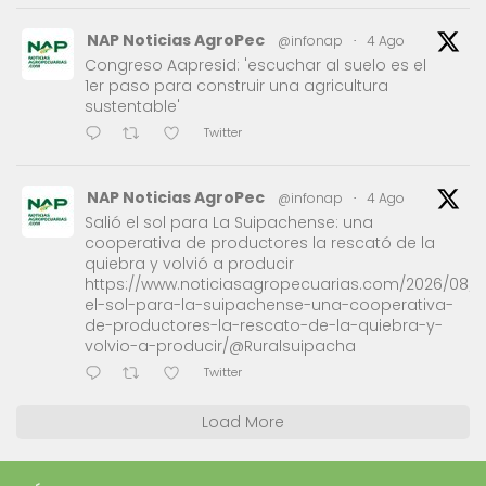
NAP Noticias AgroPec
@infonap
·
4 Ago
Congreso Aapresid: 'escuchar al suelo es el
1er paso para construir una agricultura
sustentable'
Twitter
NAP Noticias AgroPec
@infonap
·
4 Ago
Salió el sol para La Suipachense: una
cooperativa de productores la rescató de la
quiebra y volvió a producir
https://www.noticiasagropecuarias.com/2026/08/0
el-sol-para-la-suipachense-una-cooperativa-
de-productores-la-rescato-de-la-quiebra-y-
volvio-a-producir/@Ruralsuipacha
Twitter
Load More