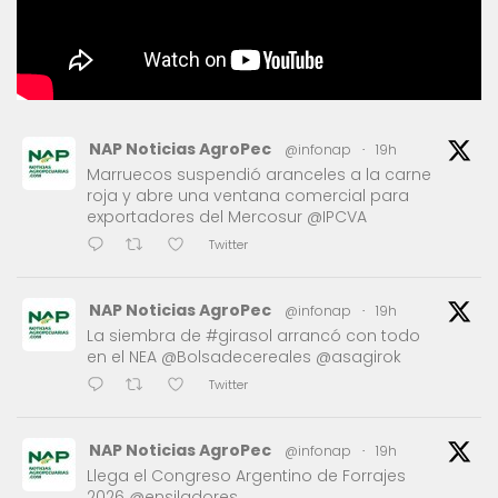
NAP Noticias AgroPec
@infonap
·
19h
Marruecos suspendió aranceles a la carne
roja y abre una ventana comercial para
exportadores del Mercosur @IPCVA
Twitter
NAP Noticias AgroPec
@infonap
·
19h
La siembra de #girasol arrancó con todo
en el NEA @Bolsadecereales @asagirok
Twitter
NAP Noticias AgroPec
@infonap
·
19h
Llega el Congreso Argentino de Forrajes
2026 @ensiladores