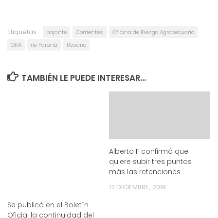
Etiquetas:
bajante
Corrientes
Oficina de Riesgo Agropecuario
ORA
río Paraná
Rosario
TAMBIÉN LE PUEDE INTERESAR...
Alberto F confirmó que
quiere subir tres puntos
más las retenciones
17 DICIEMBRE, 2019
Se publicó en el Boletín
Oficial la continuidad del