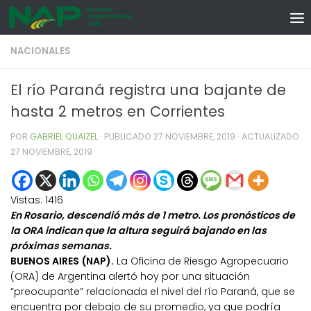
Skip to content
NACIONALES
El río Paraná registra una bajante de
hasta 2 metros en Corrientes
POR
GABRIEL QUAIZEL
· PUBLICADO
27 NOVIEMBRE, 2019
· ACTUALIZADO
27 NOVIEMBRE, 2019
Vistas:
1416
En Rosario, descendió más de 1 metro. Los pronósticos de
la ORA indican que la altura seguirá bajando en las
próximas semanas.
BUENOS AIRES (NAP).
La Oficina de Riesgo Agropecuario
(ORA) de Argentina alertó hoy por una situación
“preocupante” relacionada el nivel del río Paraná, que se
encuentra por debajo de su promedio, ya que podría