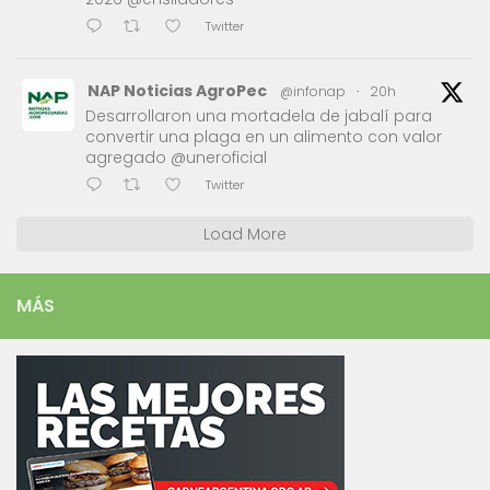
Twitter
NAP Noticias AgroPec
@infonap
·
20h
Desarrollaron una mortadela de jabalí para
convertir una plaga en un alimento con valor
agregado @uneroficial
Twitter
Load More
MÁS