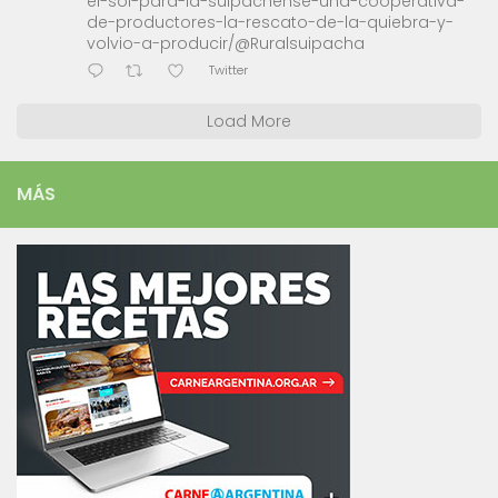
el-sol-para-la-suipachense-una-cooperativa-
de-productores-la-rescato-de-la-quiebra-y-
volvio-a-producir/@Ruralsuipacha
Twitter
Load More
MÁS