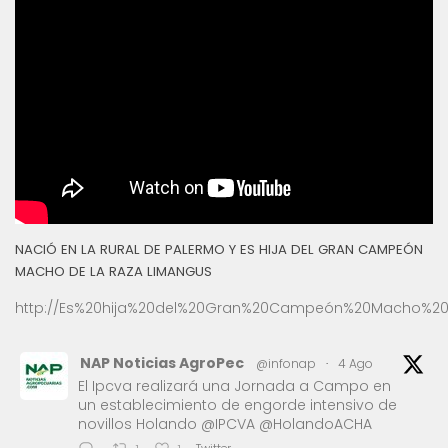
NACIÓ EN LA RURAL DE PALERMO Y ES HIJA DEL GRAN CAMPEÓN
MACHO DE LA RAZA LIMANGUS
http://Es%20hija%20del%20Gran%20Campeón%20Macho%20
NAP Noticias AgroPec
@infonap
·
4 Ago
El Ipcva realizará una Jornada a Campo en
un establecimiento de engorde intensivo de
novillos Holando @IPCVA @HolandoACHA