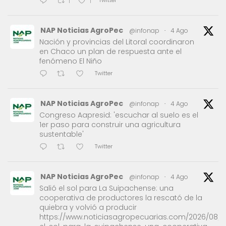
Twitter
1
1
NAP Noticias AgroPec
@infonap
·
4 Ago
Nación y provincias del Litoral coordinaron
en Chaco un plan de respuesta ante el
fenómeno El Niño
Twitter
NAP Noticias AgroPec
@infonap
·
4 Ago
Congreso Aapresid: 'escuchar al suelo es el
1er paso para construir una agricultura
sustentable'
Twitter
NAP Noticias AgroPec
@infonap
·
4 Ago
Salió el sol para La Suipachense: una
cooperativa de productores la rescató de la
quiebra y volvió a producir
https://www.noticiasagropecuarias.com/2026/08/0