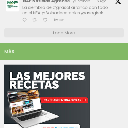
NAP Noticias AgroPec
@infonap
·
6 Ago
La siembra de #girasol arrancó con todo
en el NEA @Bolsadecereales @asagirok
Twitter
Load More
MÁS