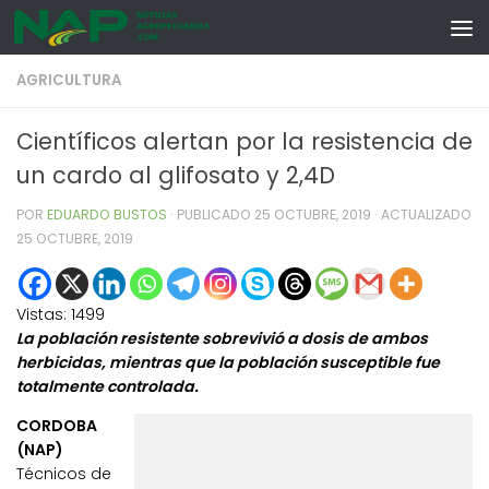
Skip to content
AGRICULTURA
Científicos alertan por la resistencia de
un cardo al glifosato y 2,4D
POR
EDUARDO BUSTOS
· PUBLICADO
25 OCTUBRE, 2019
· ACTUALIZADO
25 OCTUBRE, 2019
Vistas:
1499
La población resistente sobrevivió a dosis de ambos
herbicidas, mientras que la población susceptible fue
totalmente controlada.
CORDOBA
(NAP)
Técnicos de