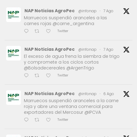
NAP Noticias AgroPec
@infonap
·
7 Ago
Marruecos suspendió aranceles a las
carnes rojas @carne_argentina
Twitter
NAP Noticias AgroPec
@infonap
·
7 Ago
El exceso de agua frena la siembra de trigo
y compromete a los ciclos cortos
@Bolsadecereales @ArgenTrigo
Twitter
NAP Noticias AgroPec
@infonap
·
6 Ago
Marruecos suspendió aranceles a la carne
roja y abre una ventana comercial para
exportadores del Mercosur @IPCVA
Twitter