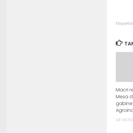
Etiquetas
TAM
Macri r
Mesa d
gabine
Agroind
23 OCTUB