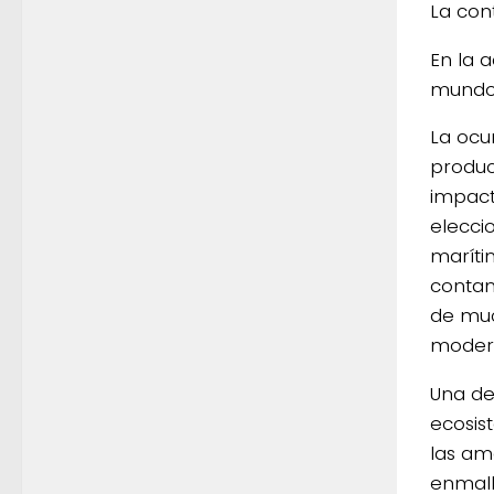
La con
En la 
mundo,
La ocu
produc
impact
elecci
maríti
contam
de muc
moder
Una de
ecosis
las am
enmall