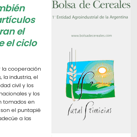
ambién
rtículos
ran el
el ciclo
y la cooperación
la industria, el
ad civil y los
nacionales y los
on tomados en
 son el puntapié
 adecúe a las