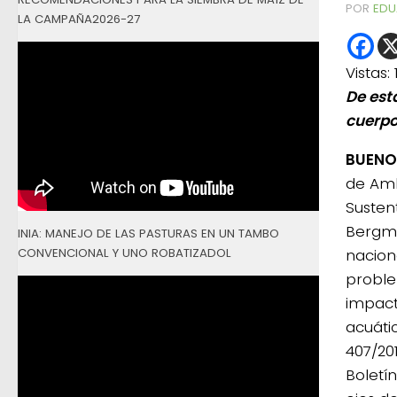
POR
EDU
LA CAMPAÑA2026-27
Vistas:
De est
cuerpo
BUENO
de Amb
Susten
Bergma
INIA: MANEJO DE LAS PASTURAS EN UN TAMBO
CONVENCIONAL Y UNO ROBATIZADOL
nacion
proble
impact
acuáti
407/201
Boletín