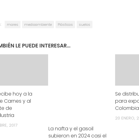
:
mares
medioambiente
Plásticos
suelos
BIÉN LE PUEDE INTERESAR...
ecibe hoy a la
Se distri
e Carnes y al
para expo
te de
Colombia
ustria
20 ENERO, 2
RE, 2017
La nafta y el gasoil
subieron en 2024 casi el