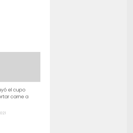
buyó el cupo
rtar carne a
021