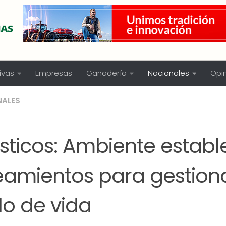
ivas
Empresas
Ganadería
Nacionales
Opi
NALES
ásticos: Ambiente establ
neamientos para gestion
lo de vida