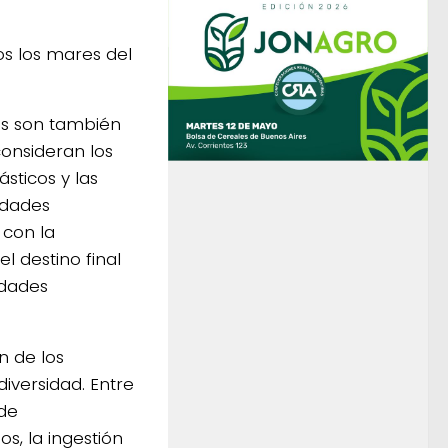
os los mares del
os son también
onsideran los
sticos y las
idades
 con la
l destino final
edades
n de los
iversidad. Entre
 de
, la ingestión