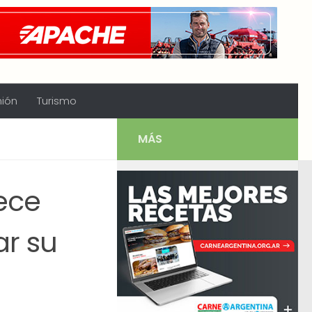
nión
Turismo
MÁS
ece
ar su