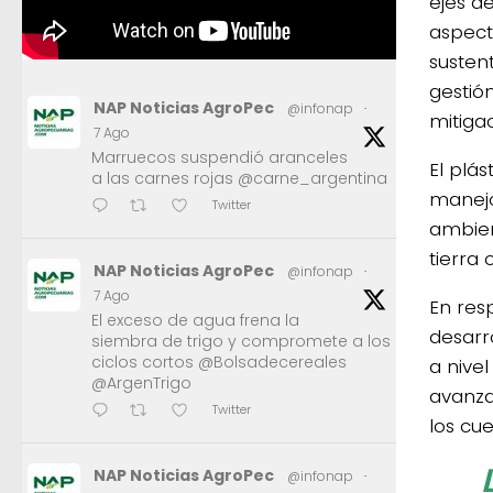
ejes de
aspect
sustent
gestión
NAP Noticias AgroPec
@infonap
·
mitiga
7 Ago
Marruecos suspendió aranceles
El plá
a las carnes rojas @carne_argentina
manejo 
Twitter
ambien
tierra 
NAP Noticias AgroPec
@infonap
·
7 Ago
En res
El exceso de agua frena la
desarr
siembra de trigo y compromete a los
ciclos cortos @Bolsadecereales
a nivel
@ArgenTrigo
avanza
Twitter
los cu
NAP Noticias AgroPec
@infonap
·