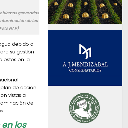
problemas generados
contaminación de los
(Foto NAP)
agua debido al
para su gestión
e estos en la
nacional
 plan de acción
con vistas a
taminación de
s.
 en los