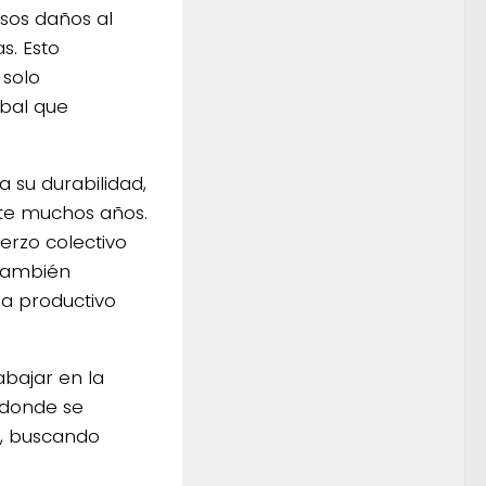
rsos daños al
s. Esto
 solo
obal que
 su durabilidad,
nte muchos años.
erzo colectivo
 también
ida productivo
abajar en la
 donde se
ng, buscando