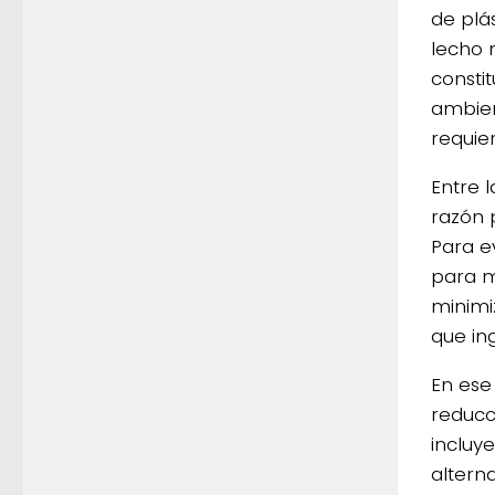
de plá
lecho 
consti
ambien
requie
Entre 
razón 
Para e
para m
minimiz
que in
En ese
reducc
incluy
altern