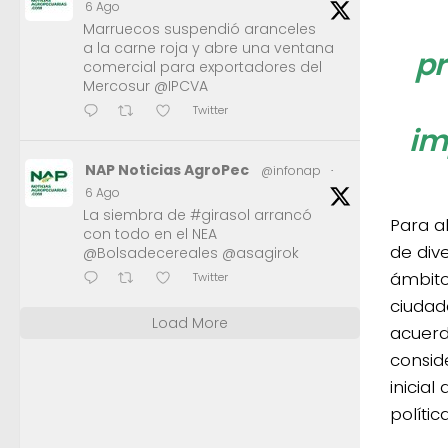
6 Ago
Marruecos suspendió aranceles
a la carne roja y abre una ventana
pr
comercial para exportadores del
Mercosur @IPCVA
Twitter
im
NAP Noticias AgroPec
@infonap
·
6 Ago
La siembra de #girasol arrancó
Para a
con todo en el NEA
de dive
@Bolsadecereales @asagirok
ámbito 
Twitter
ciudad
Load More
acuerd
consid
inicia
políti