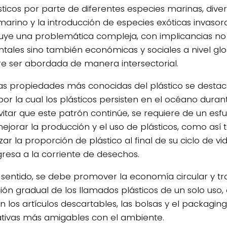
sticos por parte de diferentes especies marinas, dive
marino y la introducción de especies exóticas invasora
tuye una problemática compleja, con implicancias no
tales sino también económicas y sociales a nivel gl
re ser abordada de manera intersectorial.
las propiedades más conocidas del plástico se destaca
por la cual los plásticos persisten en el océano dura
vitar que este patrón continúe, se requiere de un esfu
ejorar la producción y el uso de plásticos, como así
ar la proporción de plástico al final de su ciclo de v
gresa a la corriente de desechos.
 sentido, se debe promover la economía circular y tr
ión gradual de los llamados plásticos de un solo uso,
en los artículos descartables, las bolsas y el packagi
ativas más amigables con el ambiente.