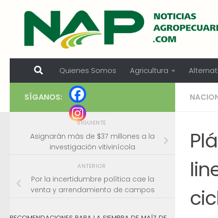
Skip to content
Quienes Somos
Agricultura
Alternat
SÍGANOS:
NACIO
SIGUIENTE
Pl
Asignarán más de $37 millones a la
investigación vitivinícola
li
ANTERIOR
Por la incertidumbre política cae la
cic
venta y arrendamiento de campos
RECOMENDACIONES PARA LA SIEMBRA DE MAÍZ DE