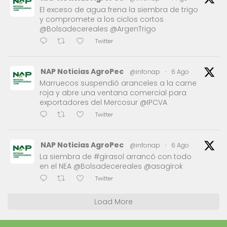
El exceso de agua frena la siembra de trigo
y compromete a los ciclos cortos
@Bolsadecereales @ArgenTrigo
Twitter
NAP Noticias AgroPec
@infonap
·
6 Ago
Marruecos suspendió aranceles a la carne
roja y abre una ventana comercial para
exportadores del Mercosur @IPCVA
Twitter
NAP Noticias AgroPec
@infonap
·
6 Ago
La siembra de #girasol arrancó con todo
en el NEA @Bolsadecereales @asagirok
Twitter
Load More