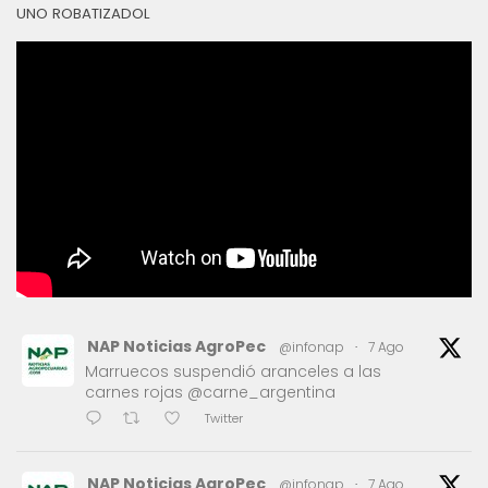
UNO ROBATIZADOL
NAP Noticias AgroPec
@infonap
·
7 Ago
Marruecos suspendió aranceles a las
carnes rojas @carne_argentina
Twitter
NAP Noticias AgroPec
@infonap
·
7 Ago