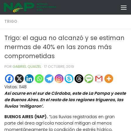
Skip to content
TRIGO
Trigo: el agua no alcanzó y se estiman
mermas de 40% en las zonas más
comprometidas
POR
GABRIEL QUAIZEL
·
17 OCTUBRE, 2019
Vistas:
1148
Así ocurre en el sur de Córdoba, este de La Pampa y oeste
de Buenos Aires. En el resto de las regiones trigueras, las
lluvias ‘mitigaron’.
BUENOS AIRES (NAP).
“Las lluvias registradas en gran
parte del área agrícola nacional mitigan al menos
momentáneamente la condición de estrés hídrico,