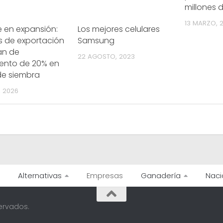
millones 
13 MARZO, 2
 en expansión:
Los mejores celulares
s de exportación
Samsung
an de
22 AGOSTO, 2023
iento de 20% en
de siembra
, 2026
Alternativas
Empresas
Ganadería
Naci
ervados.