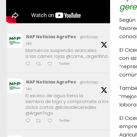
gere
Según 
favorec
conoci
NAP Noticias AgroPec
@infonap
·
14h
El Cic
Marruecos suspendió aranceles
a las carnes rojas @carne_argentina
con sis
Twitter
“repre
común y
NAP Noticias AgroPec
@infonap
·
Tambié
14h
“mejora
El exceso de agua frena la
siembra de trigo y compromete a los
laboral
ciclos cortos @Bolsadecereales
@ArgenTrigo
El Cic
Twitter
empres
Agricul