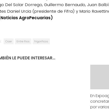
go Del Solar Dorrego, Guillermo Bernaudo, Juan Balbín 
tes Daniel Urcia (presidente de Fifra) y Mario Ravetti
(Noticias AgroPecuarias)
:
Cicer
Entre Rios
frigorificos
BIÉN LE PUEDE INTERESAR...
En Expoag
concreta
por varios