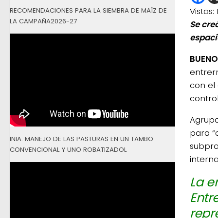
Vistas:
RECOMENDACIONES PARA LA SIEMBRA DE MAÍZ DE
LA CAMPAÑA2026-27
Se cre
espaci
BUENOS
entrer
con el
control
Agrupa
para “
INIA: MANEJO DE LAS PASTURAS EN UN TAMBO
subpro
CONVENCIONAL Y UNO ROBATIZADOL
interna
La e
Entr
repr