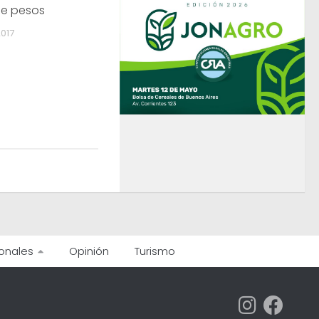
de pesos
017
onales
Opinión
Turismo