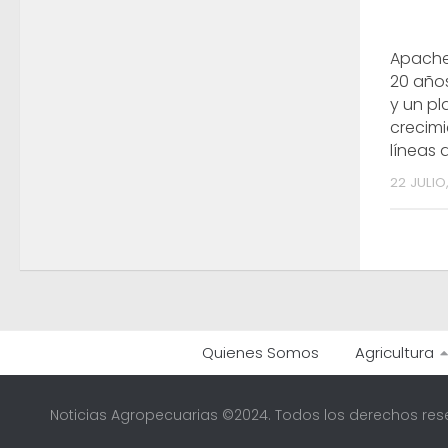
Apache
20 año
y un pl
crecim
líneas 
22 JULIO
Quienes Somos
Agricultura
Noticias Agropecuarias ©2024. Todos los derechos res