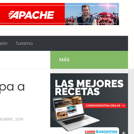
nión
Turismo
MÁS
upa a
IEMBRE, 2019