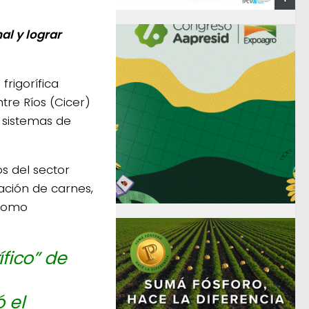
al y lograr
frigorífica
tre Ríos (Cicer)
y sistemas de
s del sector
ación de carnes,
 como
ífico” de
 el