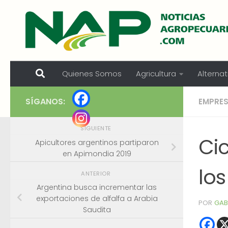
Skip to content
Quienes Somos
Agricultura
Alternat
SÍGANOS:
EMPRE
SIGUIENTE
Ci
Apicultores argentinos partiparon
en Apimondia 2019
los
ANTERIOR
Argentina busca incrementar las
exportaciones de alfalfa a Arabia
POR
GAB
Saudita