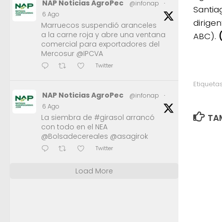
NAP Noticias AgroPec
@infonap
·
Santia
6 Ago
dirigen
Marruecos suspendió aranceles
a la carne roja y abre una ventana
ABC).
comercial para exportadores del
Mercosur @IPCVA
Twitter
Etiquetas
NAP Noticias AgroPec
@infonap
·
6 Ago
TAM
La siembra de #girasol arrancó
con todo en el NEA
@Bolsadecereales @asagirok
Twitter
Load More