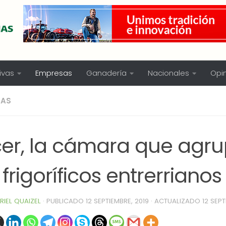
ivas
Empresas
Ganadería
Nacionales
Opi
SAS
cer, la cámara que agr
 frigoríficos entrerrianos
RIEL QUAIZEL
· PUBLICADO
12 SEPTIEMBRE, 2019
· ACTUALIZADO
12 SEPT