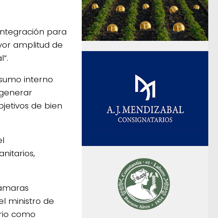
integración para
ayor amplitud de
l”.
nsumo interno
y generar
jetivos de bien
el
nitarios,
cámaras
el ministro de
erio como