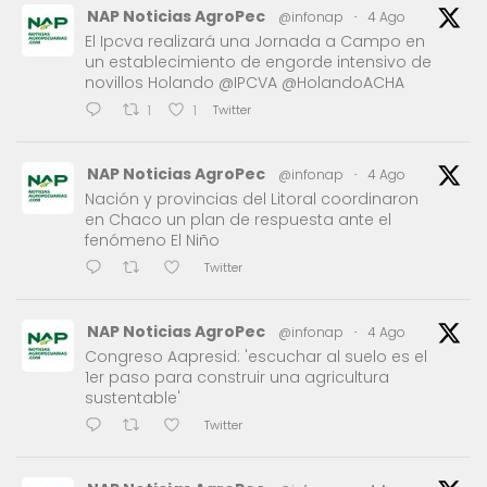
NAP Noticias AgroPec
@infonap
·
4 Ago
El Ipcva realizará una Jornada a Campo en
un establecimiento de engorde intensivo de
novillos Holando @IPCVA @HolandoACHA
Twitter
1
1
NAP Noticias AgroPec
@infonap
·
4 Ago
Nación y provincias del Litoral coordinaron
en Chaco un plan de respuesta ante el
fenómeno El Niño
Twitter
NAP Noticias AgroPec
@infonap
·
4 Ago
Congreso Aapresid: 'escuchar al suelo es el
1er paso para construir una agricultura
sustentable'
Twitter