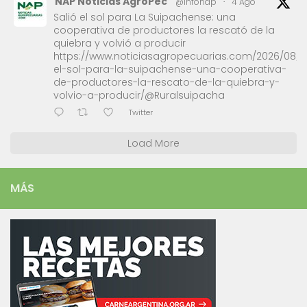
NAP Noticias AgroPec
@infonap
·
4 Ago
Salió el sol para La Suipachense: una
cooperativa de productores la rescató de la
quiebra y volvió a producir
https://www.noticiasagropecuarias.com/2026/08/0
el-sol-para-la-suipachense-una-cooperativa-
de-productores-la-rescato-de-la-quiebra-y-
volvio-a-producir/@Ruralsuipacha
Twitter
Load More
MÁS