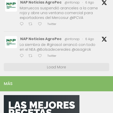
NAP Noticias AgroPec
@infonap
·
6 Ago
Marruecos suspendió aranceles a la carne
roja y abre una ventana comercial para
exportadores del Mercosur @IPCVA
Twitter
NAP Noticias AgroPec
@infonap
·
6 Ago
La siembra de #girasol arrancó con todo
en el NEA @Bolsadecereales @asagirok
Twitter
Load More
MÁS