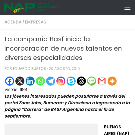
Skip to content
AGENDA
/
EMPRESAS
La compañía Basf inicia la
incorporación de nuevos talentos en
diversas especialidades
POR
EDUARDO BUSTOS
·
20 AGOSTO, 2019
Vistas:
1184
Los jóvenes interesados pueden postularse a través del
portal Zona Jobs, Bumeran y Direcciona o ingresando a la
página “Carrera” de BASF Argentina hasta el 15 de
septiembre.
BUENOS
AIRES (NAP)