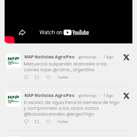
NAP Noticias AgroPec
@infonap
·
7 Ago
Marruecos suspendió aranceles a las
carnes rojas @carne_argentina
Twitter
NAP Noticias AgroPec
@infonap
·
7 Ago
El exceso de agua frena la siembra de trigo
y compromete a los ciclos cortos
@Bolsadecereales @ArgenTrigo
Twitter