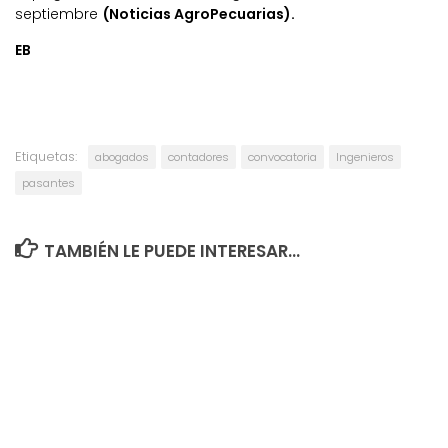
septiembre
(Noticias AgroPecuarias).
EB
Etiquetas:
abogados
contadores
convocatoria
Ingenieros
pasantes
TAMBIÉN LE PUEDE INTERESAR...