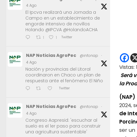
4 Ago
El Ipcva realizará una Jornada a
Campo en un establecimiento de
engorde intensivo de novillos
Holando @IPCVA @HolandoACHA
Twitter
1
1
NAP Noticias AgroPec
@infonap
·
4 Ago
Vistas:
Nación y provincias del Litoral
Será vi
coordinaron en Chaco un plan de
respuesta ante el fenómeno El Niño
la Pro
Twitter
(NAP)
2024, 
NAP Noticias AgroPec
@infonap
·
de Int
4 Ago
Congreso Aapresid: 'escuchar al
Porcin
suelo es el 1er paso para construir
ser un 
una agricultura sustentable'