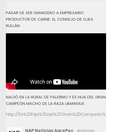
PASAR DE SER GANADERO A EMPRESARIO
PRODUCTOR DE CARNE: EL CONSEJO DE OJEA
RULLÁN
NACIÓ EN LA RURAL DE PALERMO Y ES HIJA DEL GRAN
CAMPEÓN MACHO DE LA RAZA LIMANGUS
http://Es%20hija%20del%20Gran%20Campeón%20Macho%2
NAP Noticias AgroPec
@infonap
·