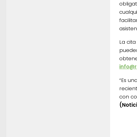
obliga
cualqu
facilit
asisten
La cit
pueden 
obtene
info@
“Es un
recien
con co
(Notic