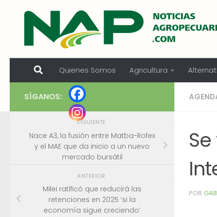
Skip to content
Quienes Somos
Agricultura
Alternat
SÍGANOS:
AGEND
SIGUIENTE
Se 
Nace A3, la fusión entre Matba-Rofex
y el MAE que da inicio a un nuevo
mercado bursátil
In
ANTERIOR
Milei ratificó que reducirá las
POR
GAB
retenciones en 2025 ‘si la
economía sigue creciendo’