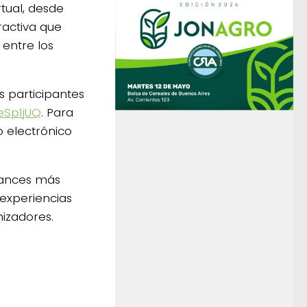
rtual, desde
ractiva que
 entre los
los participantes
veSp1jUQ
. Para
o electrónico
avances más
 experiencias
nizadores.