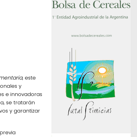
imentaria
, este
ionales y
es e innovadoras
a, se tratarán
os y garantizar
 previa