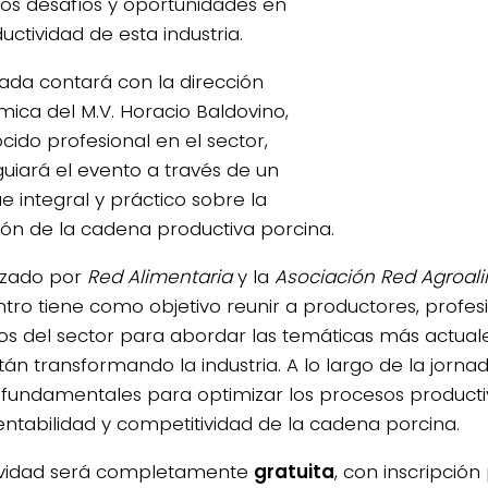
los desafíos y oportunidades en
uctividad de esta industria.
nada contará con la dirección
ica del M.V. Horacio Baldovino,
cido profesional en el sector,
guiará el evento a través de un
e integral y práctico sobre la
4/salio-
ión de la cadena productiva porcina.
izado por
Red Alimentaria
y la
Asociación Red Agroal
tro tiene como objetivo reunir a productores, profes
os del sector para abordar las temáticas más actual
án transformando la industria. A lo largo de la jornad
fundamentales para optimizar los procesos productiv
tentabilidad y competitividad de la cadena porcina.
ividad será completamente
gratuita
, con inscripción