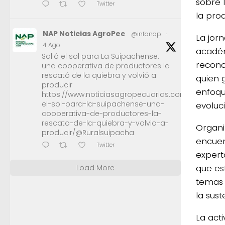
sobre 
Twitter
la prod
NAP Noticias AgroPec
@infonap
·
La jor
4 Ago
académ
Salió el sol para La Suipachense:
recono
una cooperativa de productores la
rescató de la quiebra y volvió a
quien 
producir
enfoqu
https://www.noticiasagropecuarias.com/2026/08/0
el-sol-para-la-suipachense-una-
evoluc
cooperativa-de-productores-la-
rescato-de-la-quiebra-y-volvio-a-
Organ
producir/@Ruralsuipacha
encuen
Twitter
expert
que est
Load More
temas 
la sus
La act