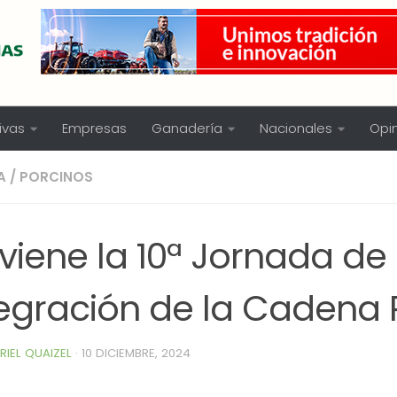
ivas
Empresas
Ganadería
Nacionales
Opi
A
/
PORCINOS
viene la 10ª Jornada de
tegración de la Cadena 
RIEL QUAIZEL
·
10 DICIEMBRE, 2024