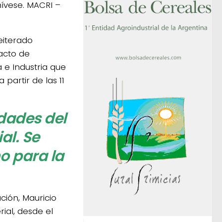
ívese. MACRI –
eiterado
acto de
 e Industria que
 partir de las 11
idades del
al. Se
o para la
ción, Mauricio
ial, desde el