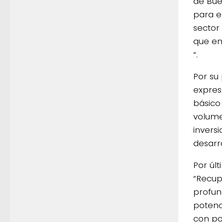
de Bue
para e
sector
que en
“.
Por su
expres
básico
volume
invers
desarro
Por úl
“Recup
profun
potenc
con po