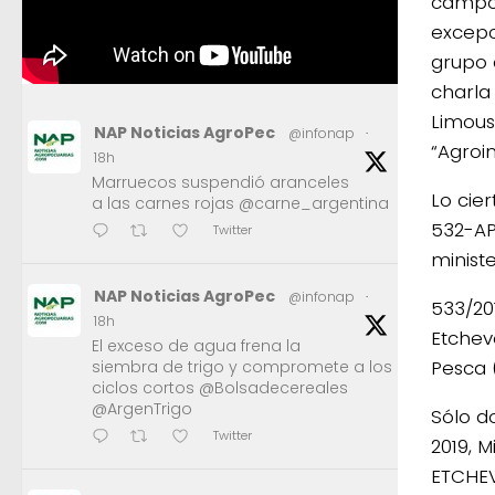
campo 
excepc
grupo 
charla
Limous
NAP Noticias AgroPec
@infonap
·
“Agroin
18h
Marruecos suspendió aranceles
Lo cie
a las carnes rojas @carne_argentina
532-AP
Twitter
minist
NAP Noticias AgroPec
@infonap
·
533/20
18h
Etchev
El exceso de agua frena la
Pesca 
siembra de trigo y compromete a los
ciclos cortos @Bolsadecereales
@ArgenTrigo
Sólo d
Twitter
2019, M
ETCHEV