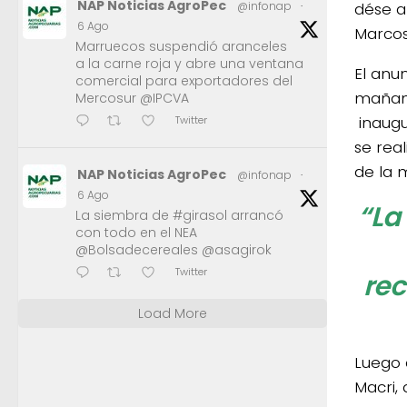
NAP Noticias AgroPec
dése a
@infonap
·
6 Ago
Marco
Marruecos suspendió aranceles
a la carne roja y abre una ventana
El anu
comercial para exportadores del
mañana
Mercosur @IPCVA
inaugu
Twitter
se real
de la 
NAP Noticias AgroPec
@infonap
·
6 Ago
“La
La siembra de #girasol arrancó
con todo en el NEA
@Bolsadecereales @asagirok
Twitter
rec
Load More
Luego 
Macri, 