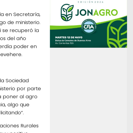
a en Secretaría,
o de ministerio.
i se recuperó la
ios del año
erdía poder en
hevehere.
 la Sociedad
isterio por parte
a poner al agro
ia, algo que
icitando”.
aciones Rurales