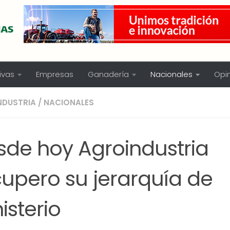
ivas
Empresas
Ganadería
Nacionales
Opi
NDUSTRIA
/
NACIONALES
sde hoy Agroindustria
cupero su jerarquía de
isterio