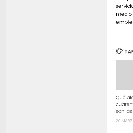
servici
medio 
emple
TAM
Qué alc
cuarent
son la
20 MARZ