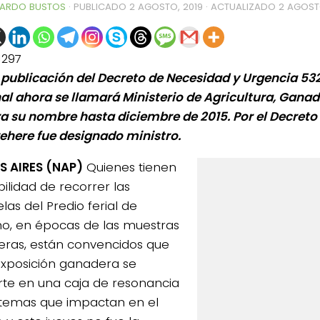
ARDO BUSTOS
· PUBLICADO
2 AGOSTO, 2019
· ACTUALIZADO
2 AGOST
1297
 publicación del Decreto de Necesidad y Urgencia 532,
al ahora se llamará Ministerio de Agricultura, Ganade
ra su nombre hasta diciembre de 2015. Por el Decreto
ehere fue designado ministro.
 AIRES (NAP)
Quienes tienen
bilidad de recorrer las
elas del Predio ferial de
o, en épocas de las muestras
ras, están convencidos que
xposición ganadera se
rte en una caja de resonancia
 temas que impactan en el