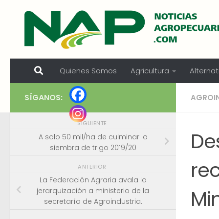
Skip to content
Quienes Somos
Agricultura
Alternat
SÍGANOS:
AGROI
SIGUIENTE
De
A solo 50 mil/ha de culminar la
siembra de trigo 2019/20
re
ANTERIOR
La Federación Agraria avala la
Min
jerarquización a ministerio de la
secretaría de Agroindustria.