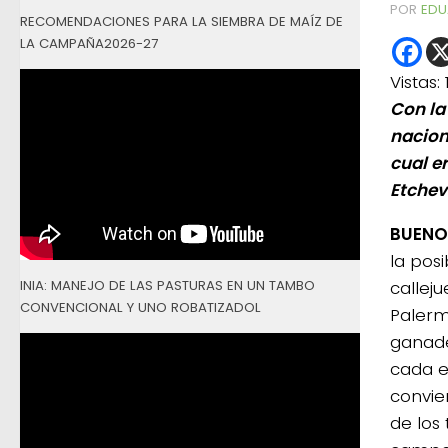
POR
EDU
RECOMENDACIONES PARA LA SIEMBRA DE MAÍZ DE
LA CAMPAÑA2026-27
Vistas:
Con la
nacion
cual e
Etchev
BUENOS
la posi
INIA: MANEJO DE LAS PASTURAS EN UN TAMBO
calleju
CONVENCIONAL Y UNO ROBATIZADOL
Palerm
ganade
cada e
convie
de los