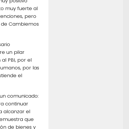
uy positivo
to muy fuerte al
tenciones, pero
ión de Cambiemos
sario
re un pilar
al PBI, por el
humanos, por las
tiende el
e un comunicado:
ra continuar
a alcanzar el
 demuestra que
ión de bienes y