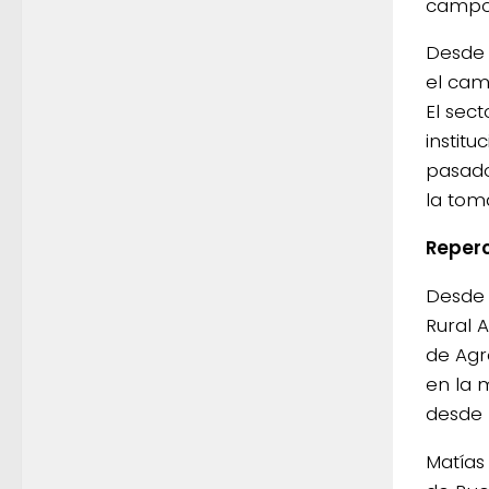
campo 
Desde 
el cam
El sec
instit
pasado
la tom
Reper
Desde 
Rural 
de Agr
en la 
desde 
Matías