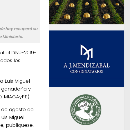
sde hoy recuperó su
 Ministerio.
ial el DNU-2019-
todos los
a Luis Miguel
, ganadería y
rá MIAGAyPE).
2 de agosto de
Luis Miguel
e, publíquese,