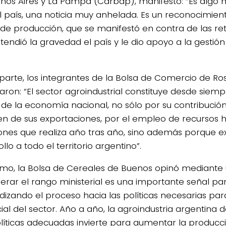
nos Aires y La Pampa (Carbap), manifestó: “Es algo m
l país, una noticia muy anhelada. Es un reconocimien
 de producción, que se manifestó en contra de las re
tendió la gravedad el país y le dio apoyo a la gest
 parte, los integrantes de la Bolsa de Comercio de Ro
aron: “El sector agroindustrial constituye desde siemp
 de la economía nacional, no sólo por su contribución 
n de sus exportaciones, por el empleo de recursos 
iones que realiza año tras año, sino además porque ex
llo a todo el territorio argentino”.
timo, la Bolsa de Cereales de Buenos opinó mediant
erar el rango ministerial es una importante señal pa
dizando el proceso hacia las políticas necesarias par
ial del sector. Año a año, la agroindustria argentina
líticas adecuadas invierte para aumentar la producc