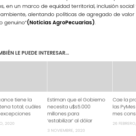
os, en un marco de equidad territorial, inclusión social
ambiente, alentando políticas de agregado de valor 
o genuino”
(Noticias AgroPecuarias)
.
BIÉN LE PUEDE INTERESAR...
ance tiene la
Estiman que el Gobierno
Cae la p
ena total; cuáles
necesita u$s5.000
las PyMes
s excepciones
millones para
mes cons
‘estabilizar’ al dólar
O, 2020
26 FEBRERO,
3 NOVIEMBRE, 2020