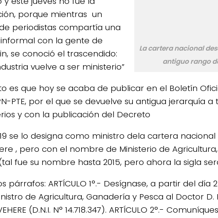
y este jueves no fue la
ión, porque mientras un
de periodistas compartía una
 informal con la gente de
La cartera nacional de
in, se conoció el trascendido:
antiguo rango de
dustria vuelve a ser ministerio”
rto es que hoy se acaba de publicar en el Boletín Ofic
N-PTE, por el que se devuelve su antigua jerarquía a 
erios y con la publicación del Decreto
19 se lo designa como ministro dela cartera nacional 
ere , pero con el nombre de Ministerio de Agricultura
(tal fue su nombre hasta 2015, pero ahora la sigla se
os párrafos: ARTÍCULO 1°.- Desígnase, a partir del día 
inistro de Agricultura, Ganadería y Pesca al Doctor D. 
EHERE (D.N.I. N° 14.718.347). ARTÍCULO 2°.- Comuníques