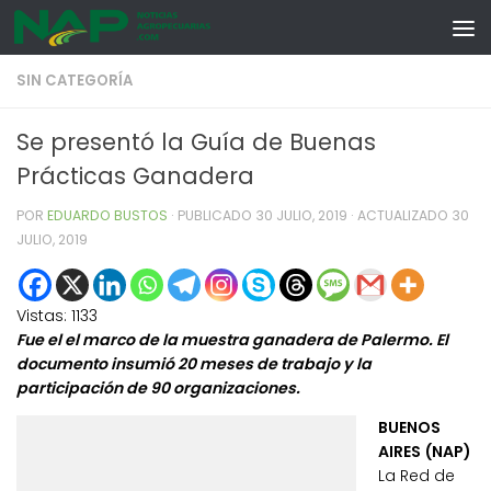
Skip to content
SIN CATEGORÍA
Se presentó la Guía de Buenas
Prácticas Ganadera
POR
EDUARDO BUSTOS
· PUBLICADO
30 JULIO, 2019
· ACTUALIZADO
30
JULIO, 2019
Vistas:
1133
Fue el el marco de la muestra ganadera de Palermo. El
documento insumió 20 meses de trabajo y la
participación de 90 organizaciones.
BUENOS
AIRES (NAP)
La Red de