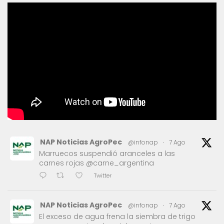
NAP Noticias AgroPec
@infonap
·
7 Ago
Marruecos suspendió aranceles a las
carnes rojas @carne_argentina
Twitter
NAP Noticias AgroPec
@infonap
·
7 Ago
El exceso de agua frena la siembra de trigo