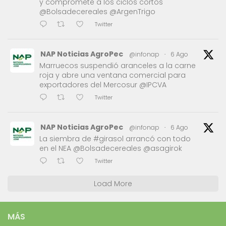
y compromete a los ciclos cortos
@Bolsadecereales @ArgenTrigo
Twitter
NAP Noticias AgroPec
@infonap
·
6 Ago
Marruecos suspendió aranceles a la carne
roja y abre una ventana comercial para
exportadores del Mercosur @IPCVA
Twitter
NAP Noticias AgroPec
@infonap
·
6 Ago
La siembra de #girasol arrancó con todo
en el NEA @Bolsadecereales @asagirok
Twitter
Load More
MÁS