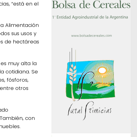
as, “está en el
 la Alimentación
dos sus usos y
es de hectáreas
es muy alta la
 cotidiana. Se
s, fósforos,
 entre otros
ado
 También, con
muebles.