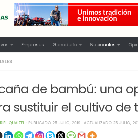
ivas
Empresas
Ganadería
Nacionales
Opi
NALES
 caña de bambú: una o
a sustituir el cultivo de
RIEL QUAIZEL
· PUBLICADO
25 JULIO, 2019
· ACTUALIZADO
25 JULIO, 20