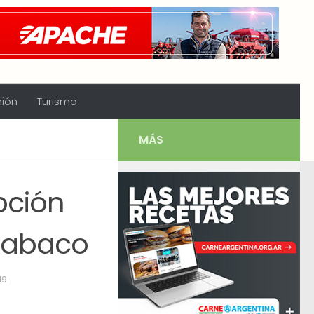
nión
Turismo
MÁS
pción
 tabaco
19