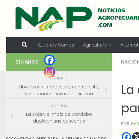
Skip to content
Quienes Somos
Agricultura
Alternat
SÍGANOS:
NACIO
SIGUIENTE
La
Lluvias en el nordeste y centro-este,
y marcada oscilación térmica
par
ANTERIOR
La soja y el maíz de Córdoba
duplican sus cosechas
POR
GAB
RECOMENDACIONES PARA LA SIEMBRA DE MAÍZ DE