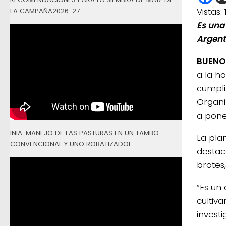
Vistas:
LA CAMPAÑA2026-27
Es una
Argent
BUENOS
a la h
cumpli
Organi
a pone
INIA: MANEJO DE LAS PASTURAS EN UN TAMBO
La pla
CONVENCIONAL Y UNO ROBATIZADOL
destac
brotes
“Es un
cultiv
invest