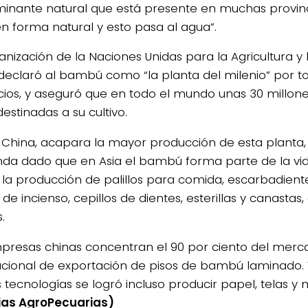
inante natural que está presente en muchas provinci
en forma natural y esto pasa al agua”.
anización de la Naciones Unidas para la Agricultura y
declaró al bambú como “la planta del milenio” por to
cios, y aseguró que en todo el mundo unas 30 millon
estinadas a su cultivo.
n China, acapara la mayor producción de esta planta, 
a dado que en Asia el bambú forma parte de la vida
 la producción de palillos para comida, escarbadiente
s de incienso, cepillos de dientes, esterillas y canastas,
.
presas chinas concentran el 90 por ciento del merc
acional de exportación de pisos de bambú laminado.
 tecnologías se logró incluso producir papel, telas y 
ias AgroPecuarias)