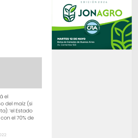
á el
o del maíz (si
a): ‘el Estado
con el 70% de
022