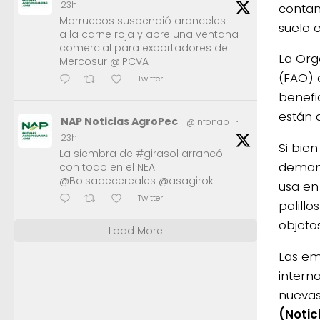
23h
contam
Marruecos suspendió aranceles
suelo 
a la carne roja y abre una ventana
comercial para exportadores del
La Org
Mercosur @IPCVA
(FAO) 
Twitter
benefi
están d
NAP Noticias AgroPec
@infonap
·
23h
Si bie
La siembra de #girasol arrancó
demand
con todo en el NEA
@Bolsadecereales @asagirok
usa en
Twitter
palillo
objetos
Load More
Las em
intern
nuevas
(Notic