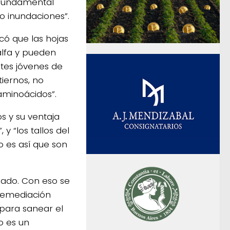
 “fundamental
 o inundaciones”.
có que las hojas
alfa y pueden
otes jóvenes de
iernos, no
 aminoácidos”.
s y su ventaja
y “los tallos del
o es así que son
zado. Con eso se
remediación
 para sanear el
o es un