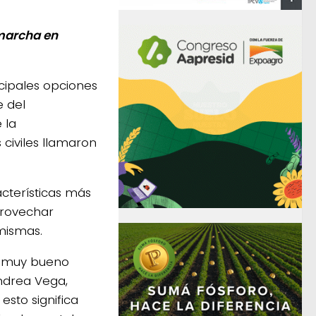
marcha en
cipales opciones
e del
 la
civiles llamaron
acterísticas más
provechar
 mismas.
es muy bueno
Andrea Vega,
esto significa