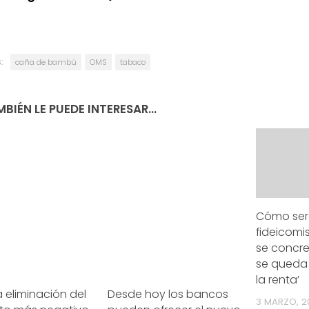
:
caña de bambú
OMS
tabaco
BIÉN LE PUEDE INTERESAR...
Cómo ser
fideicomis
se concret
se queda 
la renta’
La eliminación del
Desde hoy los bancos
3 MARZO, 2