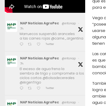
que es
para ev
Vega d
NAP Noticias AgroPec
“posee
@infonap
·
7h
usarse
Marruecos suspendió aranceles
alguna
a las carnes rojas @carne_argentina
tienen
Twitter
Las ca
NAP Noticias AgroPec
@infonap
·
es que
7h
bambú 
El exceso de agua frena la
conoci
siembra de trigo y compromete a los
ciclos cortos @Bolsadecereales
@ArgenTrigo
Tambié
Twitter
logra 
ambien
agua c
NAP Noticias AgroPec
@infonap
·