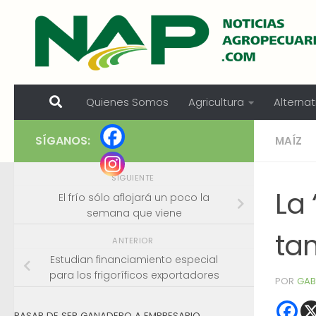
Skip to content
Quienes Somos
Agricultura
Alternat
SÍGANOS:
MAÍZ
SIGUIENTE
La 
El frío sólo aflojará un poco la
semana que viene
ta
ANTERIOR
Estudian financiamiento especial
para los frigoríficos exportadores
POR
GAB
PASAR DE SER GANADERO A EMPRESARIO