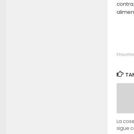
contra
aliment
Etiquetas
TAM
La cos
sigue c