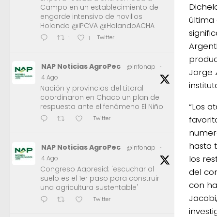
Dichel
Campo en un establecimiento de
engorde intensivo de novillos
última
Holando @IPCVA @HolandoACHA
signifi
Twitter
1
1
Argent
produc
NAP Noticias AgroPec
@infonap
·
Jorge 
4 Ago
institu
Nación y provincias del Litoral
coordinaron en Chaco un plan de
“Los a
respuesta ante el fenómeno El Niño
favori
Twitter
numero
hasta 
NAP Noticias AgroPec
@infonap
·
los re
4 Ago
Congreso Aapresid: 'escuchar al
del co
suelo es el 1er paso para construir
con ha
una agricultura sustentable'
Jacobi
Twitter
investi