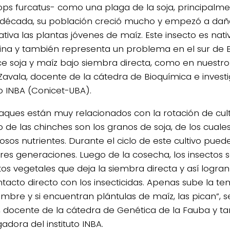
ops furcatus- como una plaga de la soja, principalme
 década, su población creció mucho y empezó a dañ
cativa las plantas jóvenes de maíz. Este insecto es nati
ina y también representa un problema en el sur de B
e soja y maíz bajo siembra directa, como en nuestro 
Zavala, docente de la cátedra de Bioquímica e invest
to INBA (Conicet-UBA).
taques están muy relacionados con la rotación de cult
to de las chinches son los granos de soja, de los cual
sos nutrientes. Durante el ciclo de este cultivo pued
tres generaciones. Luego de la cosecha, los insectos
stos vegetales que deja la siembra directa y así logra
ntacto directo con los insecticidas. Apenas sube la t
mbre y si encuentran plántulas de maíz, las pican”, 
, docente de la cátedra de Genética de la Fauba y t
gadora del instituto INBA.