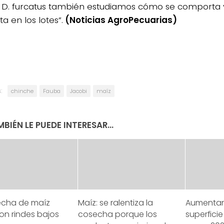
 D. furcatus también estudiamos cómo se comporta 
a en los lotes”.
(Noticias AgroPecuarias)
:
chinche
Fauba
Jacobi
maíz
BIÉN LE PUEDE INTERESAR...
echa de maíz
Maíz: se ralentiza la
Aumentan
on rindes bajos
cosecha porque los
superfici