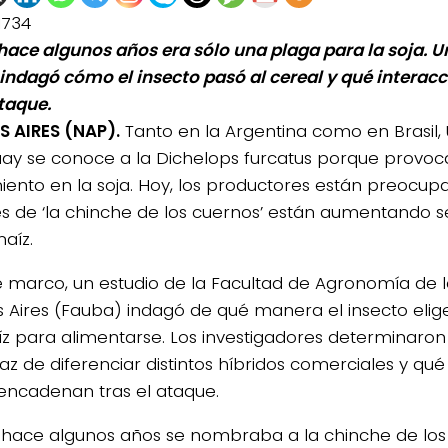
1734
hace algunos años era sólo una plaga para la soja. Un
indagó cómo el insecto pasó al cereal y qué interac
ataque.
 AIRES (NAP).
Tanto en la Argentina como en Brasil,
ay se conoce a la Dichelops furcatus porque provoc
iento en la soja. Hoy, los productores están preocup
s de ‘la chinche de los cuernos’ están aumentando 
aíz.
e marco, un estudio de la Facultad de Agronomía de l
 Aires (Fauba) indagó de qué manera el insecto elige
z para alimentarse. Los investigadores determinaron
0de%20la%20Raza%20Limangus,
az de diferenciar distintos híbridos comerciales y qué
encadenan tras el ataque.
 hace algunos años se nombraba a la chinche de los