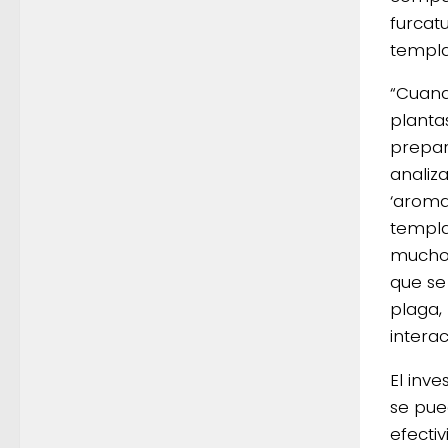
furcat
templa
“Cuand
planta
prepar
analiz
‘aroma
templa
mucho 
que se
plaga,
interac
El inve
se pue
efectiv