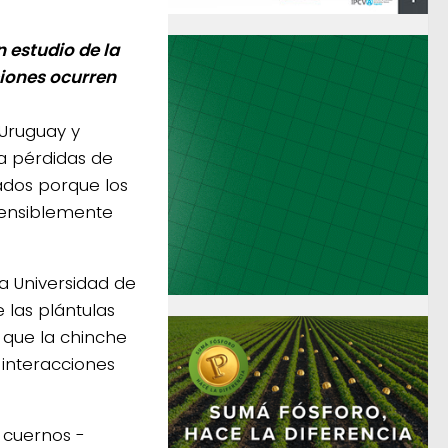
 estudio de la
ciones ocurren
 Uruguay y
a pérdidas de
ados porque los
sensiblemente
a Universidad de
 las plántulas
 que la chinche
 interacciones
 cuernos -