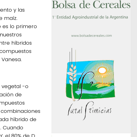
ento y las
e maíz.
 es lo primero
 nuestros
ntre híbridos
os compuestos
ó Vanesa.
 vegetal -o
ación de
compuestos
e combinaciones
ada híbrido de
ue. Cuando
, el 80% de D.