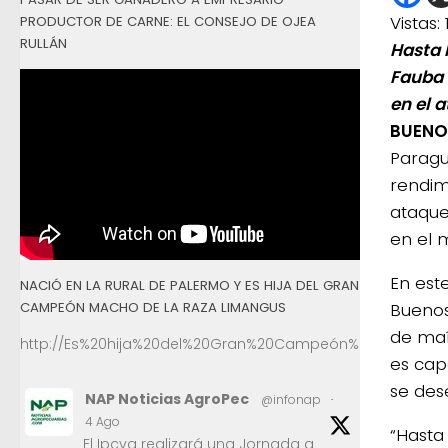
Vistas:
PRODUCTOR DE CARNE: EL CONSEJO DE OJEA
RULLÁN
Hasta 
Fauba 
en el 
BUENOS
Paragu
rendim
ataque
en el m
En est
NACIÓ EN LA RURAL DE PALERMO Y ES HIJA DEL GRAN
CAMPEÓN MACHO DE LA RAZA LIMANGUS
Buenos
de maí
http://Es%20hija%20del%20Gran%20Campeón%20Macho%2
es cap
se des
NAP Noticias AgroPec
@infonap
·
4 Ago
“Hasta
El Ipcva realizará una Jornada a