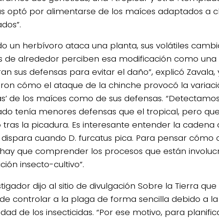
us optó por alimentarse de los maíces adaptados a c
dos”.
o un herbívoro ataca una planta, sus volátiles cambian
s de alrededor perciben esa modificación como una 
an sus defensas para evitar el daño”, explicó Zavala,
aron cómo el ataque de la chinche provocó la variaci
s’ de los maíces como de sus defensas. “Detectamos 
do tenía menores defensas que el tropical, pero q
tras la picadura. Es interesante entender la cadena
 dispara cuando D. furcatus pica. Para pensar cómo 
 hay que comprender los procesos que están involuc
ción insecto-cultivo”.
stigador dijo al sitio de divulgación Sobre la Tierra qu
de controlar a la plaga de forma sencilla debido a l
idad de los insecticidas. “Por ese motivo, para planific