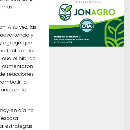
limas
. A su vez, las
advertencia y
 y agregó que
ón tanto de los
que el híbrido
ue aumentaron
 de reacciones
combatir la
rados en la
e hoy en día no
a escasa
ar estrategias