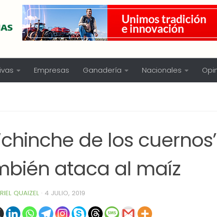
ivas
Empresas
Ganadería
Nacionales
Opi
‘chinche de los cuernos’
mbién ataca al maíz
RIEL QUAIZEL
·
4 JULIO, 2019