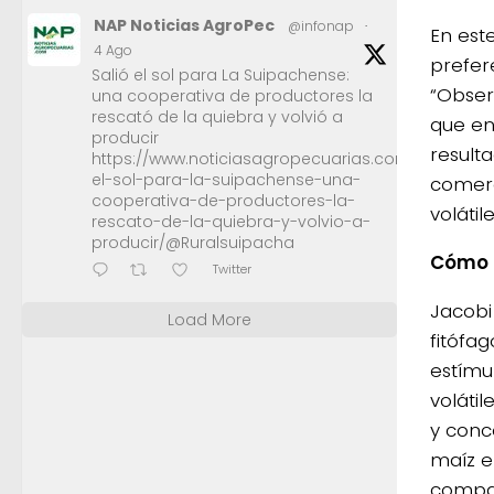
NAP Noticias AgroPec
@infonap
·
En est
4 Ago
prefer
Salió el sol para La Suipachense:
“Obser
una cooperativa de productores la
rescató de la quiebra y volvió a
que en
producir
result
https://www.noticiasagropecuarias.com/2026/08/0
el-sol-para-la-suipachense-una-
comerc
cooperativa-de-productores-la-
volátil
rescato-de-la-quiebra-y-volvio-a-
producir/@Ruralsuipacha
Cómo 
Twitter
Jacobi
Load More
fitófa
estímul
voláti
y conc
maíz e
compar