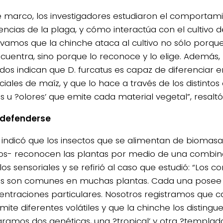
e marco, los investigadores estudiaron el comportami
encias de la plaga, y cómo interactúa con el cultivo d
vamos que la chinche ataca al cultivo no sólo porque
cuentra, sino porque lo reconoce y lo elige. Además,
ados indican que D. furcatus es capaz de diferenciar e
4/salio-
iales de maíz, y que lo hace a través de los distint
es u ?olores’ que emite cada material vegetal”, resalt
defenderse
 indicó que los insectos que se alimentan de biomasa
gos- reconocen las plantas por medio de una combin
os sensoriales y se refirió al caso que estudió: “Los 
les son comunes en muchas plantas. Cada una pose
entraciones particulares. Nosotros registramos que c
mite diferentes volátiles y que la chinche los disting
amos dos genéticas, una ?tropical’ y otra ?templada’