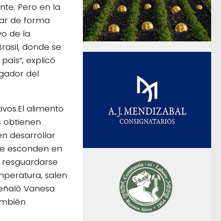
nte. Pero en la
ar de forma
vo de la
rasil, donde se
país”, explicó
igador del
ivos.El alimento
es obtienen
en desarrollar
 se esconden en
n resguardarse
emperatura, salen
señaló Vanesa
ambién