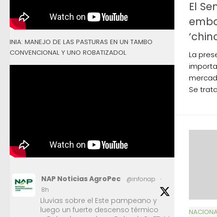
El Se
emba
‘chin
INIA: MANEJO DE LAS PASTURAS EN UN TAMBO
CONVENCIONAL Y UNO ROBATIZADOL
La pres
importa
mercade
Se trat
NAP Noticias AgroPec
@infonap
·
8h
Lluvias sobre el Este pampeano y
luego un fuerte descenso térmico
NACIONA