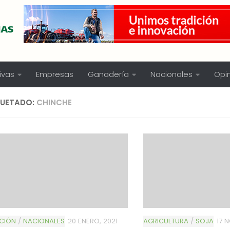
ivas
Empresas
Ganadería
Nacionales
Opi
QUETADO:
CHINCHE
CIÓN
/
NACIONALES
20 ENERO, 2021
AGRICULTURA
/
SOJA
17 