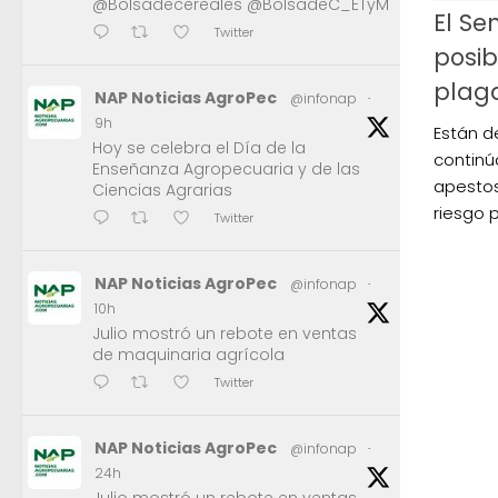
@Bolsadecereales @BolsadeC_ETyM
El Se
Twitter
posib
plaga
NAP Noticias AgroPec
@infonap
·
9h
Están d
Hoy se celebra el Día de la
continú
Enseñanza Agropecuaria y de las
apestos
Ciencias Agrarias
riesgo 
Twitter
NAP Noticias AgroPec
@infonap
·
10h
Julio mostró un rebote en ventas
de maquinaria agrícola
Twitter
NAP Noticias AgroPec
@infonap
·
24h