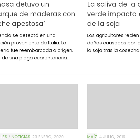
nasa detuvo un
La saliva de la
rque de maderas con
verde impacta e
che apestosa’
de la soja
encia se detectó en una
Los agricultores recién
ción proveniente de Italia. La
daños causados por la
ría fue reembarcada a origen.
la soja tras la cosecha
a de una plaga cuarentenaria.
LES
/
NOTICIAS
23 ENERO, 2020
MAÍZ
4 JULIO, 2019