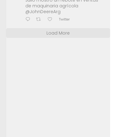
Julio mostró un rebote en ventas
de maquinaria agrícola
@JohnDeereArg
Twitter
Load More