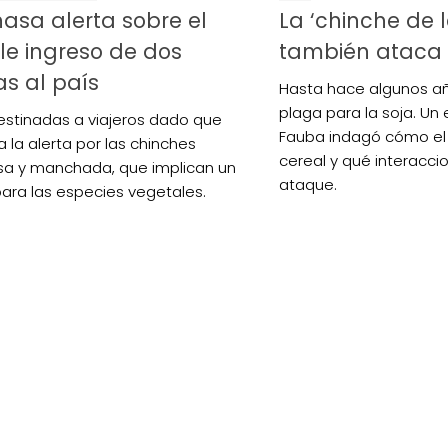
nasa alerta sobre el
La ‘chinche de 
le ingreso de dos
también ataca 
s al país
Hasta hace algunos añ
plaga para la soja. Un 
estinadas a viajeros dado que
Fauba indagó cómo el 
a la alerta por las chinches
cereal y qué interacci
a y manchada, que implican un
ataque.
para las especies vegetales.