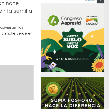
 chinche
n la semilla
 advierten los
 chinche verde en
.