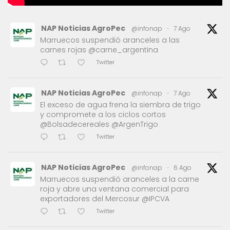
NAP Noticias AgroPec
@infonap
·
7 Ago
Marruecos suspendió aranceles a las
carnes rojas @carne_argentina
Twitter
NAP Noticias AgroPec
@infonap
·
7 Ago
El exceso de agua frena la siembra de trigo
y compromete a los ciclos cortos
@Bolsadecereales @ArgenTrigo
Twitter
NAP Noticias AgroPec
@infonap
·
6 Ago
Marruecos suspendió aranceles a la carne
roja y abre una ventana comercial para
exportadores del Mercosur @IPCVA
Twitter