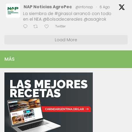
NAP Noticias AgroPec
@infonap
·
6 Ago
La siembra de #girasol arrancó con todo
en el NEA @Bolsadecereales @asagirok
Twitter
Load More
MÁS