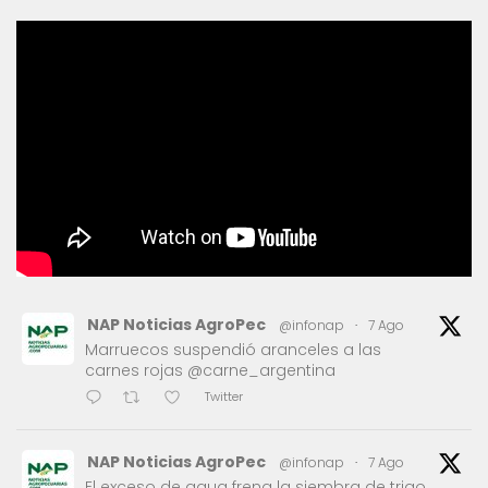
NAP Noticias AgroPec
@infonap
·
7 Ago
Marruecos suspendió aranceles a las
carnes rojas @carne_argentina
Twitter
NAP Noticias AgroPec
@infonap
·
7 Ago
El exceso de agua frena la siembra de trigo