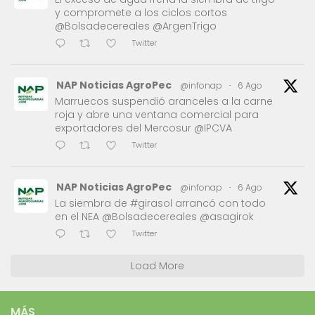
y compromete a los ciclos cortos
@Bolsadecereales @ArgenTrigo
Twitter
NAP Noticias AgroPec
@infonap
·
6 Ago
Marruecos suspendió aranceles a la carne
roja y abre una ventana comercial para
exportadores del Mercosur @IPCVA
Twitter
NAP Noticias AgroPec
@infonap
·
6 Ago
La siembra de #girasol arrancó con todo
en el NEA @Bolsadecereales @asagirok
Twitter
Load More
MÁS