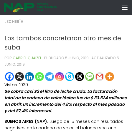
Skip to content
LECHERÍA
Los tambos concretaron otro mes de
suba
POR
GABRIEL QUAIZEL
· PUBLICADO
5 JUNIO, 2019
· ACTUALIZADO
5
JUNIO, 2019
Vistas:
1030
Se cobra casi $2 el litro de leche cruda. La facturación
total de la cadena de valor lácteo fue de $ 33.524 millones
en abril: un incremento del 4,8% respecto al mes pasado
y del 87,4% interanual.
BUENOS AIRES (NAP).
Luego de 15 meses con resultados
negativos en la cadena de valor, el balance sectorial