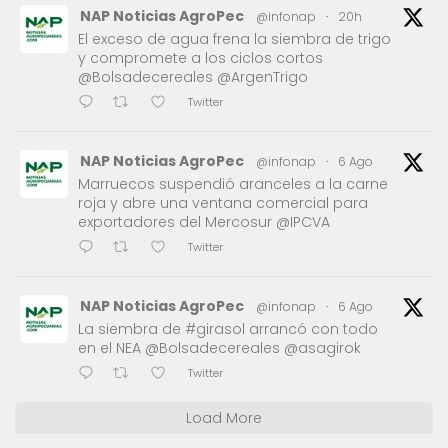
NAP Noticias AgroPec
@infonap
·
20h
El exceso de agua frena la siembra de trigo
y compromete a los ciclos cortos
@Bolsadecereales @ArgenTrigo
Twitter
NAP Noticias AgroPec
@infonap
·
6 Ago
Marruecos suspendió aranceles a la carne
roja y abre una ventana comercial para
exportadores del Mercosur @IPCVA
Twitter
NAP Noticias AgroPec
@infonap
·
6 Ago
La siembra de #girasol arrancó con todo
en el NEA @Bolsadecereales @asagirok
Twitter
Load More