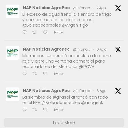
NAP Noticias AgroPec
@infonap
·
7 Ago
El exceso de agua frena la siembra de trigo
y compromete a los ciclos cortos
@Bolsadecereales @ArgenTrigo
Twitter
NAP Noticias AgroPec
@infonap
·
6 Ago
Marruecos suspendió aranceles a la carne
roja y abre una ventana comercial para
exportadores del Mercosur @IPCVA
Twitter
NAP Noticias AgroPec
@infonap
·
6 Ago
La siembra de #girasol arrancó con todo
en el NEA @Bolsadecereales @asagirok
Twitter
Load More