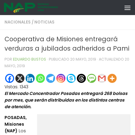
Skip to content
NACIONALES
/
NOTICIAS
Cooperativa de Misiones entregará
verduras a jubilados adheridos a Pami
POR
EDUARDO BUSTOS
· PUBLICADO
20 MAYO, 2019
· ACTUALIZADO
20
MAYO, 2019
Vistas:
1343
El Mercado Concentrador Posadas entregará 268 bolsas
por mes, que serán distribuidas en los distintos centros
de atención.
POSADAS,
Misiones
(NAP)
Los