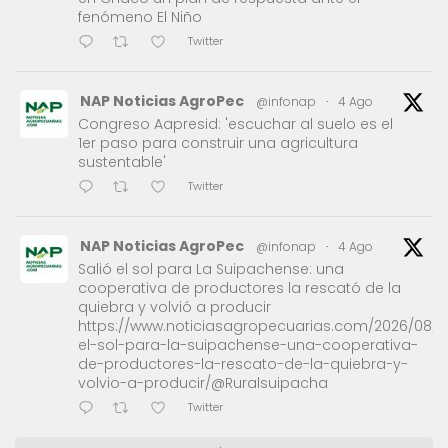
fenómeno El Niño
Twitter
NAP Noticias AgroPec
@infonap
·
4 Ago
Congreso Aapresid: 'escuchar al suelo es el
1er paso para construir una agricultura
sustentable'
Twitter
NAP Noticias AgroPec
@infonap
·
4 Ago
Salió el sol para La Suipachense: una
cooperativa de productores la rescató de la
quiebra y volvió a producir
https://www.noticiasagropecuarias.com/2026/08/0
el-sol-para-la-suipachense-una-cooperativa-
de-productores-la-rescato-de-la-quiebra-y-
volvio-a-producir/@Ruralsuipacha
Twitter