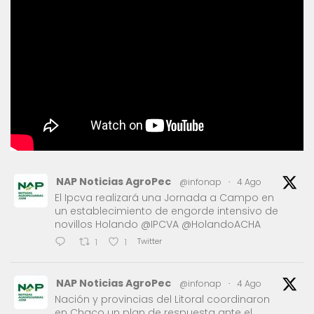
NAP Noticias AgroPec
@infonap
·
4 Ago
El Ipcva realizará una Jornada a Campo en
un establecimiento de engorde intensivo de
novillos Holando @IPCVA @HolandoACHA
Twitter
1
1
NAP Noticias AgroPec
@infonap
·
4 Ago
Nación y provincias del Litoral coordinaron
en Chaco un plan de respuesta ante el