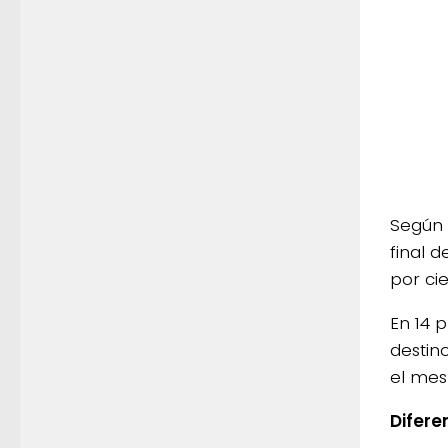
Según 
final d
por ci
En 14 
destin
el mes
Difere