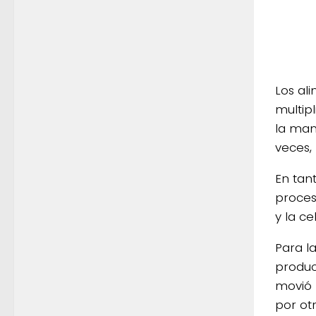
Los al
multip
la man
veces, 
En tan
proces
y la ce
Para l
produc
movió 
por ot