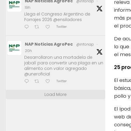
NAP Noticias AgroPec
releva
@infonap
·
19h
inform
Llega el Congreso Argentino de
más po
Forrajes 2026 @ensiladores
el pro
Twitter
De acu
NAP Noticias AgroPec
@infonap
·
lo que
20h
el mes
Desarrollaron una mortadela de
jabalí para convertir una plaga en un
25 pr
alimento con valor agregado
@uneroficial
El est
Twitter
básica,
Load More
pollo y
El Ipo
web de
conseg