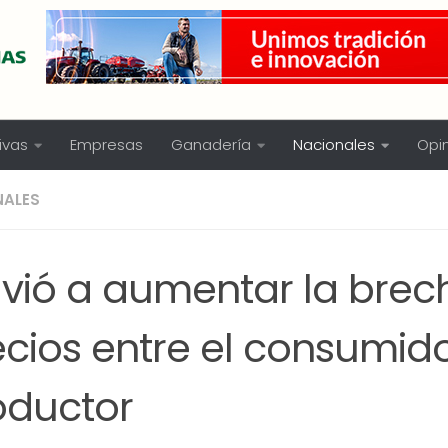
ivas
Empresas
Ganadería
Nacionales
Opi
NALES
lvió a aumentar la brec
cios entre el consumido
oductor