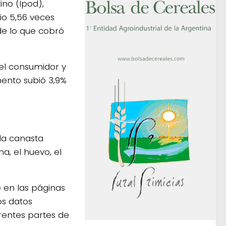
ino (Ipod),
o 5,56 veces
de lo que cobró
el consumidor y
mento subió 3,9%
la canasta
na, el huevo, el
e en las páginas
os datos
rentes partes de