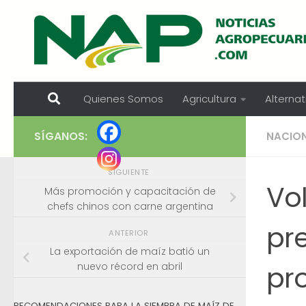
Skip to content
Quienes Somos
Agricultura
Alternat
SÍGANOS:
NACIO
SIGUIENTE
Vo
Más promoción y capacitación de
chefs chinos con carne argentina
pre
ANTERIOR
La exportación de maíz batió un
pr
nuevo récord en abril
RECOMENDACIONES PARA LA SIEMBRA DE MAÍZ DE