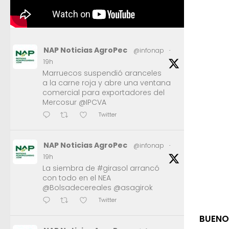
NAP Noticias AgroPec
@infonap
·
19h
Marruecos suspendió aranceles
a la carne roja y abre una ventana
comercial para exportadores del
Mercosur @IPCVA
Twitter
NAP Noticias AgroPec
@infonap
·
19h
La siembra de #girasol arrancó
con todo en el NEA
@Bolsadecereales @asagirok
Twitter
BUENOS