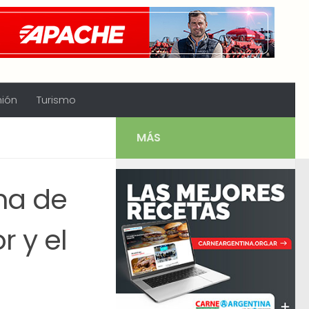
nión
Turismo
MÁS
ha de
r y el