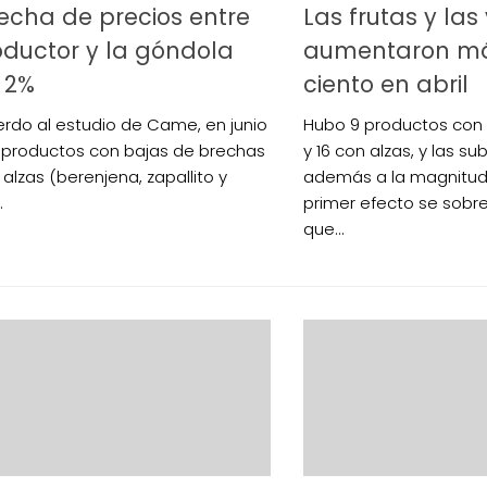
echa de precios entre
Las frutas y las
oductor y la góndola
aumentaron más
 2%
ciento en abril
rdo al estudio de Came, en junio
Hubo 9 productos con
 productos con bajas de brechas
y 16 con alzas, y las s
 alzas (berenjena, zapallito y
además a la magnitud d
.
primer efecto se sobr
que...