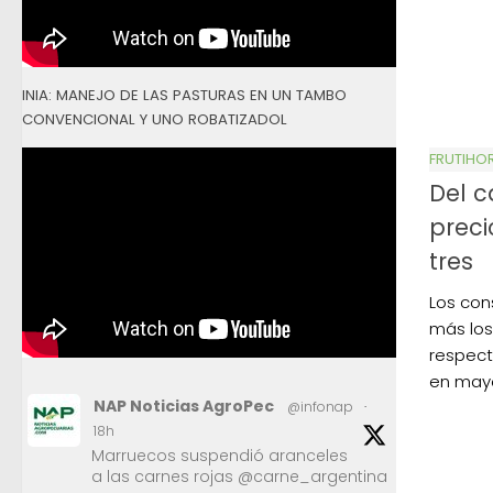
INIA: MANEJO DE LAS PASTURAS EN UN TAMBO
CONVENCIONAL Y UNO ROBATIZADOL
FRUTIHO
Del c
preci
tres
Los con
más los
respect
en may
NAP Noticias AgroPec
@infonap
·
18h
Marruecos suspendió aranceles
a las carnes rojas @carne_argentina