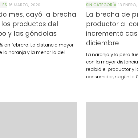
LES
16 MARZO, 2020
SIN CATEGORÍA
13 ENERO,
do mes, cayó la brecha
La brecha de pr
 los productos del
productor al c
o y las góndolas
incrementó cas
diciembre
3% en febrero. La distancia mayor
e la naranja y la menor la del
La naranja y la pera f
con la mayor distancia
recibió el productor y 
consumidor, según la