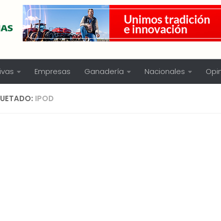
ivas
Empresas
Ganadería
Nacionales
Opi
QUETADO:
IPOD