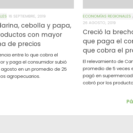
LES
16 SEPTIEMBRE, 2019
ECONOMÍAS REGIONALES
26 AGOSTO, 2019
rina, cebolla y papa,
Creció la brech
productos con mayor
que paga el co
a de precios
que cobra el p
encia entre lo que cobra el
El relevamiento de Cam
or y paga el consumidor subió
promedio de 5 veces e
 agosto en un promedio de 25
pagó en supermercado
os agropecuarios.
cobró por los producto
Pá