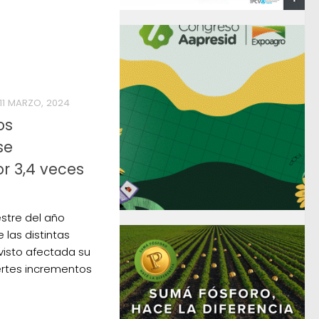
11 MARZO, 2024
os
se
or 3,4 veces
stre del año
 las distintas
visto afectada su
uertes incrementos