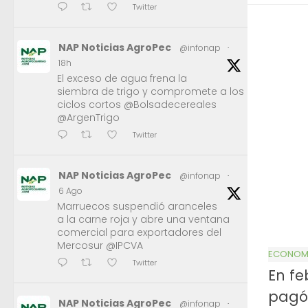
Twitter
NAP Noticias AgroPec
@infonap
·
18h
El exceso de agua frena la
siembra de trigo y compromete a los
ciclos cortos @Bolsadecereales
@ArgenTrigo
Twitter
NAP Noticias AgroPec
@infonap
·
6 Ago
Marruecos suspendió aranceles
a la carne roja y abre una ventana
comercial para exportadores del
Mercosur @IPCVA
ECONOMÍ
Twitter
En fe
pagó 
NAP Noticias AgroPec
@infonap
·