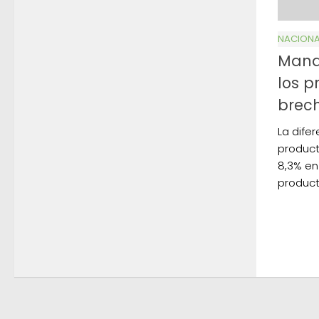
NACIONA
Manda
los 
brech
La difer
product
8,3% en
product