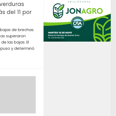
 verduras
 del 11 por
 bajas de brechas
ubas superaron
e las bajas. El
epuso y determinó