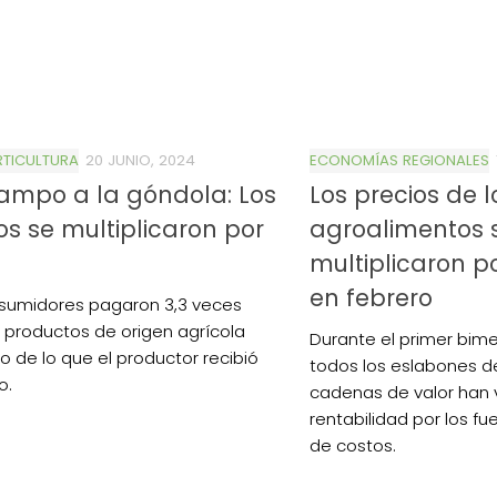
RTICULTURA
20 JUNIO, 2024
ECONOMÍAS REGIONALES
ampo a la góndola: Los
Los precios de l
os se multiplicaron por
agroalimentos 
multiplicaron p
en febrero
sumidores pagaron 3,3 veces
 productos de origen agrícola
Durante el primer bime
o de lo que el productor recibió
todos los eslabones de
o.
cadenas de valor han 
rentabilidad por los f
de costos.