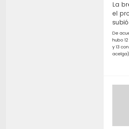
La br
el pr
subió
De acue
hubo 12
y 13 con
acelga)