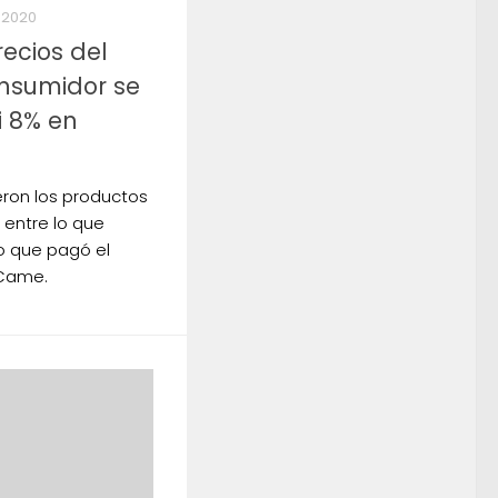
 2020
ecios del
onsumidor se
i 8% en
ueron los productos
 entre lo que
lo que pagó el
 Came.