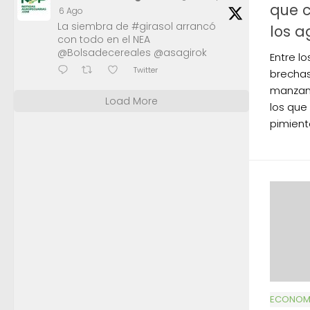
que c
6 Ago
La siembra de #girasol arrancó
los a
con todo en el NEA
@Bolsadecereales @asagirok
Entre l
Twitter
brechas
manzana 
Load More
los que
pimiento
ECONOMÍ