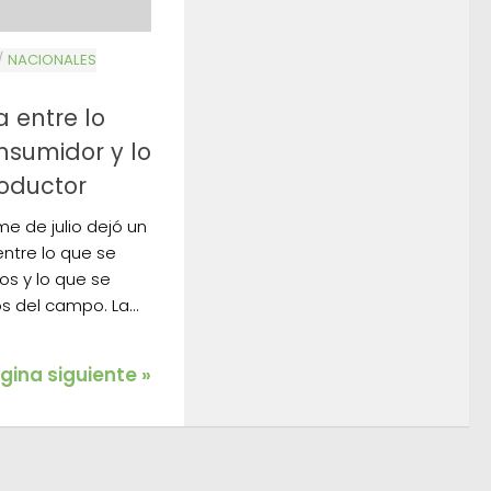
/
NACIONALES
a entre lo
nsumidor y lo
roductor
e de julio dejó un
ntre lo que se
s y lo que se
s del campo. La...
gina siguiente »