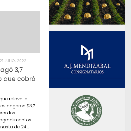
21 JULIO, 2022
agó 3,7
o que cobró
que releva la
es pagaron $3,7
eron los
 agroalimentos
asta de 24...