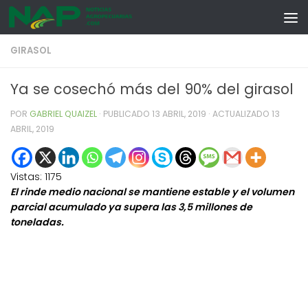
Skip to content
GIRASOL
Ya se cosechó más del 90% del girasol
POR
GABRIEL QUAIZEL
· PUBLICADO
13 ABRIL, 2019
· ACTUALIZADO
13
ABRIL, 2019
Vistas:
1175
El rinde medio nacional se mantiene estable y el volumen
parcial acumulado ya supera las 3,5 millones de
toneladas.