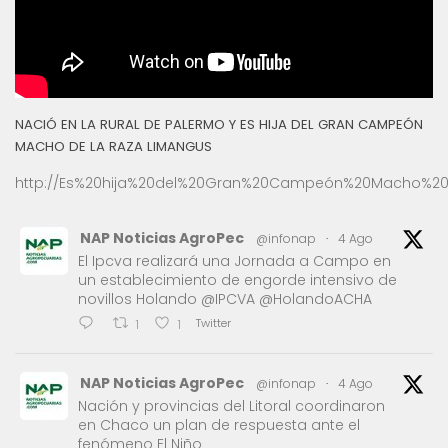
NACIÓ EN LA RURAL DE PALERMO Y ES HIJA DEL GRAN CAMPEÓN
MACHO DE LA RAZA LIMANGUS
http://Es%20hija%20del%20Gran%20Campeón%20Macho%20
NAP Noticias AgroPec
@infonap
·
4 Ago
El Ipcva realizará una Jornada a Campo en
un establecimiento de engorde intensivo de
novillos Holando @IPCVA @HolandoACHA
Twitter
1
1
NAP Noticias AgroPec
@infonap
·
4 Ago
Nación y provincias del Litoral coordinaron
en Chaco un plan de respuesta ante el
fenómeno El Niño