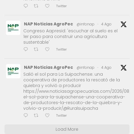
Twitter
NAP Noticias AgroPec
@infonap
·
4 Ago
Congreso Aapresid: 'escuchar al suelo es el
1er paso para construir una agricultura
sustentable'
Twitter
NAP Noticias AgroPec
@infonap
·
4 Ago
Salió el sol para La Suipachense: una
cooperativa de productores la rescató de la
quiebra y volvió a producir
https://www.noticiasagropecuarias.com/2026/08/0
el-sol-para-la-suipachense-una-cooperativa-
de-productores-la-rescato-de-la-quiebra-y-
volvio-a-producir/@Ruralsuipacha
Twitter
Load More