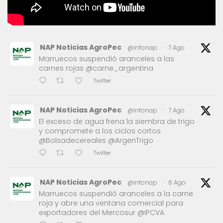
NAP Noticias AgroPec
@infonap
·
7 Ago
Marruecos suspendió aranceles a las
carnes rojas @carne_argentina
Twitter
NAP Noticias AgroPec
@infonap
·
7 Ago
El exceso de agua frena la siembra de trigo
y compromete a los ciclos cortos
@Bolsadecereales @ArgenTrigo
Twitter
NAP Noticias AgroPec
@infonap
·
6 Ago
Marruecos suspendió aranceles a la carne
roja y abre una ventana comercial para
exportadores del Mercosur @IPCVA