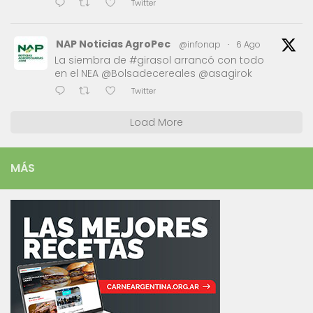
Twitter
NAP Noticias AgroPec
@infonap
·
6 Ago
La siembra de #girasol arrancó con todo
en el NEA @Bolsadecereales @asagirok
Twitter
Load More
MÁS