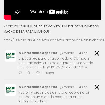
NACIÓ EN LA RURAL DE PALERMO Y ES HIJA DEL GRAN CAMPEÓN
MACHO DE LA RAZA LIMANGUS
http://Es%20hija%20del%20Gran%20Campeón%20Macho%20
NAP Noticias AgroPec
@infonap
·
4 Ago
El Ipcva realizará una Jornada a Campo en
un establecimiento de engorde intensivo de
novillos Holando @IPCVA @HolandoACHA
Twitter
1
1
NAP Noticias AgroPec
@infonap
·
4 Ago
Nación y provincias del Litoral coordinaron
en Chaco un plan de respuesta ante el
fenómeno El Niño