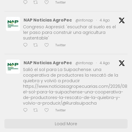
Twitter
NAP Noticias AgroPec
@infonap
·
4 Ago
Congreso Aapresid: 'escuchar al suelo es el
1er paso para construir una agricultura
sustentable'
Twitter
NAP Noticias AgroPec
@infonap
·
4 Ago
Salió el sol para La Suipachense: una
cooperativa de productores la rescató de la
quiebra y volvió a producir
https://www.noticiasagropecuarias.com/2026/08/0
el-sol-para-la-suipachense-una-cooperativa-
de-productores-la-rescato-de-la-quiebra-y-
volvio-a-producir/@Ruralsuipacha
Twitter
Load More