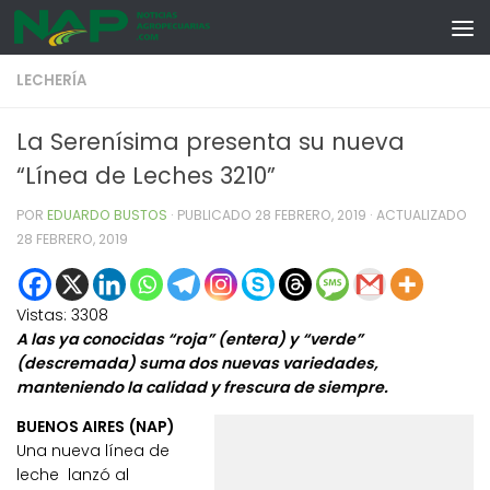
Skip to content
LECHERÍA
La Serenísima presenta su nueva
“Línea de Leches 3210”
POR
EDUARDO BUSTOS
· PUBLICADO
28 FEBRERO, 2019
· ACTUALIZADO
28 FEBRERO, 2019
Vistas:
3308
A las ya conocidas “roja” (entera) y “verde”
(descremada) suma dos nuevas variedades,
manteniendo la calidad y frescura de siempre.
BUENOS AIRES (NAP)
Una nueva línea de
leche lanzó al