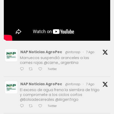
NAP Noticias AgroPec
@infonap
·
7 Ago
Marruecos suspendió aranceles a las
carnes rojas @carne_argentina
Twitter
NAP Noticias AgroPec
@infonap
·
7 Ago
El exceso de agua frena la siembra de trigo
y compromete a los ciclos cortos
@Bolsadecereales @ArgenTrigo
Twitter