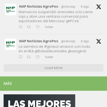
NAP Noticias AgroPec
@infonap
·
6 Ago
Marruecos suspendió aranceles a la carne
roja y abre una ventana comercial para
exportadores del Mercosur @IPCVA
Twitter
NAP Noticias AgroPec
@infonap
·
6 Ago
La siembra de #girasol arrancó con todo
en el NEA @Bolsadecereales @asagirok
Twitter
Load More
MÁS