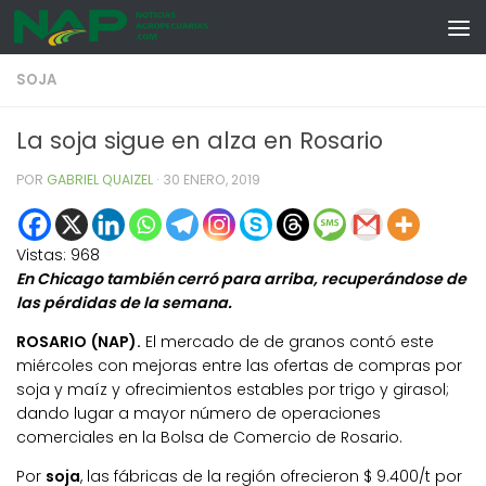
Skip to content
SOJA
La soja sigue en alza en Rosario
POR
GABRIEL QUAIZEL
·
30 ENERO, 2019
Vistas:
968
En Chicago también cerró para arriba, recuperándose de
las pérdidas de la semana.
ROSARIO (NAP).
El mercado de de granos contó este
miércoles con mejoras entre las ofertas de compras por
soja y maíz y ofrecimientos estables por trigo y girasol;
dando lugar a mayor número de operaciones
comerciales en la Bolsa de Comercio de Rosario.
Por
soja
, las fábricas de la región ofrecieron $ 9.400/t por