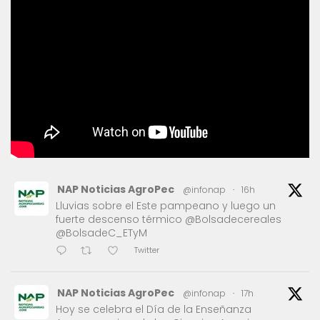
NAP Noticias AgroPec
@infonap
·
16h
Lluvias sobre el Este pampeano y luego un
fuerte descenso térmico @Bolsadecereales
@BolsadeC_ETyM
Twitter
NAP Noticias AgroPec
@infonap
·
17h
Hoy se celebra el Día de la Enseñanza