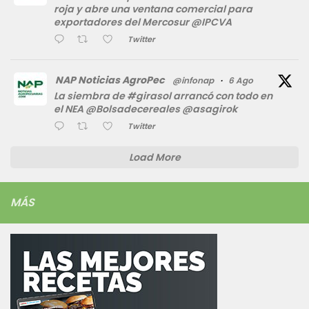
roja y abre una ventana comercial para
exportadores del Mercosur @IPCVA
Twitter
NAP Noticias AgroPec
@infonap
·
6 Ago
La siembra de #girasol arrancó con todo en
el NEA @Bolsadecereales @asagirok
Twitter
Load More
MÁS