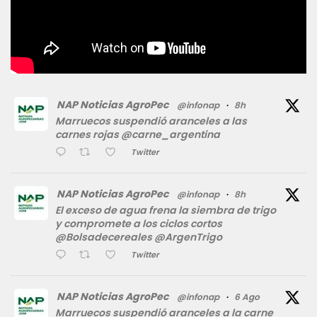
NAP Noticias AgroPec
@infonap
·
8h
Marruecos suspendió aranceles a las
carnes rojas @carne_argentina
Twitter
NAP Noticias AgroPec
@infonap
·
8h
El exceso de agua frena la siembra de trigo
y compromete a los ciclos cortos
@Bolsadecereales @ArgenTrigo
Twitter
NAP Noticias AgroPec
@infonap
·
6 Ago
Marruecos suspendió aranceles a la carne