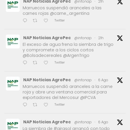
NAP Noticias AgroPec
@infonap
·
21h
Marruecos suspendió aranceles a las
carnes rojas @carne_argentina
Twitter
NAP Noticias AgroPec
@infonap
·
21h
El exceso de agua frena la siembra de trigo
y compromete a los ciclos cortos
@Bolsadecereales @ArgenTrigo
Twitter
NAP Noticias AgroPec
@infonap
·
6 Ago
Marruecos suspendió aranceles a la carne
roja y abre una ventana comercial para
exportadores del Mercosur @IPCVA
Twitter
NAP Noticias AgroPec
@infonap
·
6 Ago
La siembra de #girasol arrancó con todo