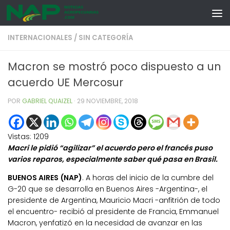
Skip to content
INTERNACIONALES
/
SIN CATEGORÍA
Macron se mostró poco dispuesto a un
acuerdo UE Mercosur
POR
GABRIEL QUAIZEL
·
29 NOVIEMBRE, 2018
Vistas:
1209
Macri le pidió “agilizar” el acuerdo pero el francés puso
varios reparos, especialmente saber qué pasa en Brasil.
BUENOS AIRES (NAP)
. A horas del inicio de la cumbre del
G-20 que se desarrolla en Buenos Aires -Argentina-, el
presidente de Argentina, Mauricio Macri -anfitrión de todo
el encuentro- recibió al presidente de Francia, Emmanuel
Macron, yenfatizó en la necesidad de avanzar en las